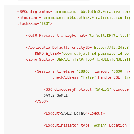
<
SPConfig
xmlns
=
"urn:mace:shibboleth:3.0:native:sp:co
xmlns:conf
=
"urn:mace:shibboleth:3.0:native:sp:config"
clockSkew
=
"180"
>
<
OutOfProcess
tranLogFormat
=
"%u|%s|%IDP|%i|%ac|%t
<
ApplicationDefaults
entityID
=
"https://92.243.8.1
REMOTE_USER
=
"eppn subject-id pairwise-id pers
cipherSuites
=
"DEFAULT:!EXP:!LOW:!aNULL:!eNULL:!DE
<
Sessions
lifetime
=
"28800"
timeout
=
"3600"
rel
checkAddress
=
"false"
handlerSSL
=
"true
<
SSO
discoveryProtocol
=
"SAMLDS"
discovery
                SAML2 SAML1

</
SSO
>
<
Logout
>
SAML2 Local
</
Logout
>
<
LogoutInitiator
type
=
"Admin"
Location
=
"/