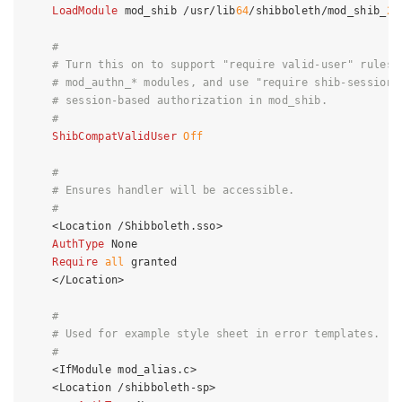
LoadModule
 mod_shib /usr/lib
64
/shibboleth/mod_shib_
24
#
# Turn this on to support "require valid-user" rules 
# mod_authn_* modules, and use "require shib-session"
# session-based authorization in mod_shib.
#
ShibCompatValidUser
Off
#
# Ensures handler will be accessible.
#
<Location /Shibboleth.sso>
AuthType
 None

Require
all
 granted

</Location>
#
# Used for example style sheet in error templates.
#
<IfModule mod_alias.c>
<Location /shibboleth-sp>