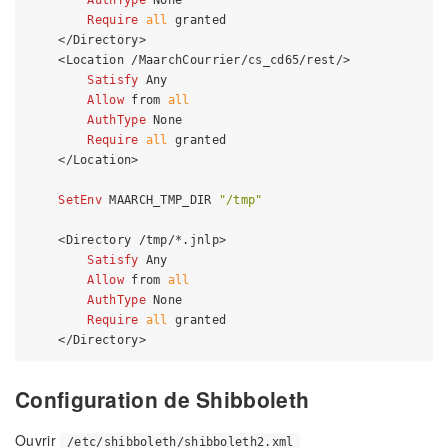
AuthType
 None

Require
all
 granted

</Directory>
<Location /MaarchCourrier/cs_cd65/rest/>
Satisfy
 Any

Allow
 from 
all
AuthType
 None

Require
all
 granted

</Location>
SetEnv
 MAARCH_TMP_DIR 
"/tmp"
<Directory /tmp/*.jnlp>
Satisfy
 Any

Allow
 from 
all
AuthType
 None

Require
all
 granted

</Directory>
Configuration de Shibboleth
Ouvrir
/etc/shibboleth/shibboleth2.xml