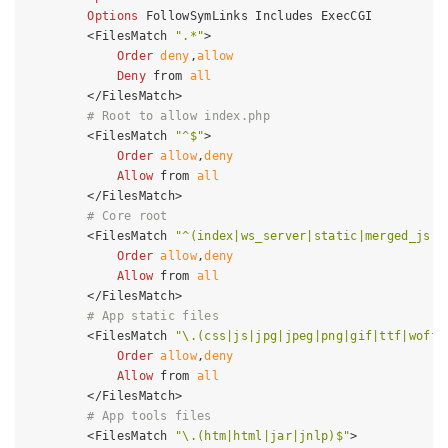
Options
 FollowSymLinks Includes ExecCGI

<FilesMatch 
".*"
>
Order
deny
,
allow
Deny
 from 
all
</FilesMatch>
# Root to allow index.php
<FilesMatch 
"^$"
>
Order
allow
,
deny
Allow
 from 
all
</FilesMatch>
# Core root
<FilesMatch 
"^(index|ws_server|static|merged_js|m
Order
allow
,
deny
Allow
 from 
all
</FilesMatch>
# App static files
<FilesMatch 
"\.(css|js|jpg|jpeg|png|gif|ttf|woff|
Order
allow
,
deny
Allow
 from 
all
</FilesMatch>
# App tools files
<FilesMatch 
"\.(htm|html|jar|jnlp)$"
>