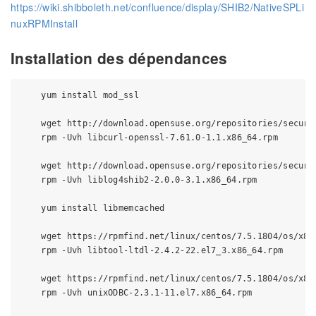
https://wiki.shibboleth.net/confluence/display/SHIB2/NativeSPLi
nuxRPMInstall
Installation des dépendances
    yum install mod_ssl

    wget http://download.opensuse.org/repositories/securi
    rpm -Uvh libcurl-openssl-7.61.0-1.1.x86_64.rpm

    wget http://download.opensuse.org/repositories/securi
    rpm -Uvh liblog4shib2-2.0.0-3.1.x86_64.rpm

    yum install libmemcached

    wget https://rpmfind.net/linux/centos/7.5.1804/os/x86
    rpm -Uvh libtool-ltdl-2.4.2-22.el7_3.x86_64.rpm 

    wget https://rpmfind.net/linux/centos/7.5.1804/os/x86
    rpm -Uvh unixODBC-2.3.1-11.el7.x86_64.rpm
