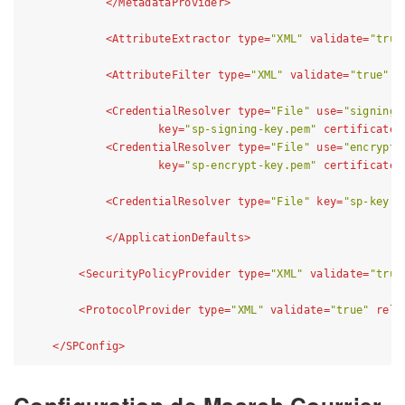
</
MetadataProvider
>
<
AttributeExtractor
type
=
"XML"
validate
=
"true
<
AttributeFilter
type
=
"XML"
validate
=
"true"
p
<
CredentialResolver
type
=
"File"
use
=
"signing"
key
=
"sp-signing-key.pem"
certificate
=
<
CredentialResolver
type
=
"File"
use
=
"encrypti
key
=
"sp-encrypt-key.pem"
certificate
=
<
CredentialResolver
type
=
"File"
key
=
"sp-key.p
</
ApplicationDefaults
>
<
SecurityPolicyProvider
type
=
"XML"
validate
=
"true
<
ProtocolProvider
type
=
"XML"
validate
=
"true"
relo
</
SPConfig
>
Configuration de Maarch Courrier