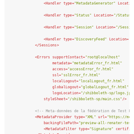
<
Handler
type
=
"MetadataGenerator"
Locatio
<
Handler
type
=
"Status"
Location
=
"/Status"
<
Handler
type
=
"Session"
Location
=
"/Sessio
<
Handler
type
=
"DiscoveryFeed"
Location
=
"/
</
Sessions
>
<
Errors
supportContact
=
"root@localhost"
metadata
=
"metadataError_fr.html"
access
=
"accessError_fr.html"
ssl
=
"sslError_fr.html"
localLogout
=
"localLogout_fr.html"
globalLogout
=
"globalLogout_fr.html"
logoLocation
=
"/shibboleth-sp/logo.jpg
styleSheet
=
"/shibboleth-sp/main.css"
/>
<!-- Meta-données de la fédération de Test RE
<
MetadataProvider
type
=
"XML"
url
=
"https://met
backingFilePath
=
"preview-all-renater-test
<
MetadataFilter
type
=
"Signature"
certific