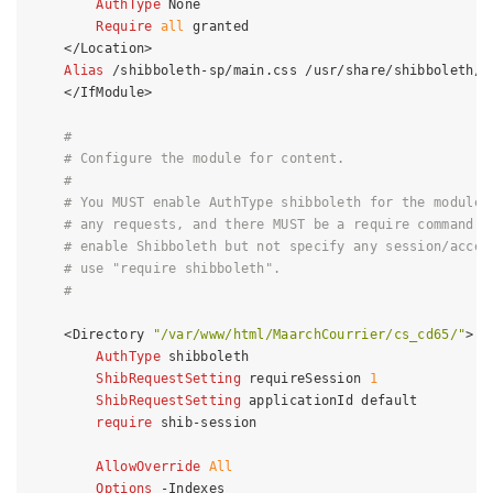
AuthType
 None

Require
all
 granted

</Location>
Alias
 /shibboleth-sp/main.css /usr/share/shibboleth/ma
</IfModule>
#
# Configure the module for content.
#
# You MUST enable AuthType shibboleth for the module 
# any requests, and there MUST be a require command a
# enable Shibboleth but not specify any session/acces
# use "require shibboleth".
#
<Directory 
"/var/www/html/MaarchCourrier/cs_cd65/"
>
AuthType
 shibboleth

ShibRequestSetting
 requireSession 
1
ShibRequestSetting
 applicationId default

require
 shib-session

AllowOverride
All
Options
 -Indexes
