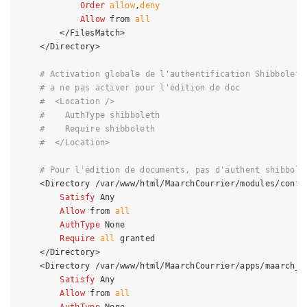
Order
allow
,
deny
Allow
 from 
all
</FilesMatch>
</Directory>
# Activation globale de l'authentification Shibboleth
# a ne pas activer pour l'édition de doc
#  <Location />
#    AuthType shibboleth
#    Require shibboleth
#  </Location>
# Pour l'édition de documents, pas d'authent shibbole
<Directory /var/www/html/MaarchCourrier/modules/conte
Satisfy
 Any

Allow
 from 
all
AuthType
 None

Require
all
 granted

</Directory>
<Directory /var/www/html/MaarchCourrier/apps/maarch_e
Satisfy
 Any

Allow
 from 
all