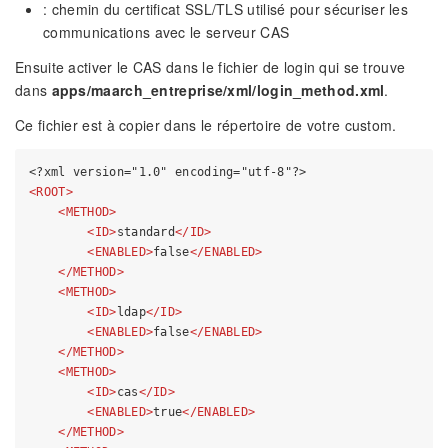
: chemin du certificat SSL/TLS utilisé pour sécuriser les
communications avec le serveur CAS
Ensuite activer le CAS dans le fichier de login qui se trouve
dans
apps/maarch_entreprise/xml/login_method.xml
.
Ce fichier est à copier dans le répertoire de votre custom.
<?xml version="1.0" encoding="utf-8"?>
<
ROOT
>
<
METHOD
>
<
ID
>
standard
</
ID
>
<
ENABLED
>
false
</
ENABLED
>
</
METHOD
>
<
METHOD
>
<
ID
>
ldap
</
ID
>
<
ENABLED
>
false
</
ENABLED
>
</
METHOD
>
<
METHOD
>
<
ID
>
cas
</
ID
>
<
ENABLED
>
true
</
ENABLED
>
</
METHOD
>