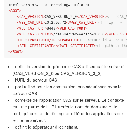
<?xml version="1.0" encoding="utf-8"?>
<
ROOT
>
<
CAS_VERSION
>
CAS_VERSION_2_0
</
CAS_VERSION
>
<!-- CAS_VE
<
WEB_CAS_URL
>
10.2.95.72
</
WEB_CAS_URL
>
<!-- ip -->
<
WEB_CAS_PORT
>
8443
</
WEB_CAS_PORT
>
<
WEB_CAS_CONTEXT
>
/cas-server-webapp-4.0.0
</
WEB_CAS_CO
<
ID_SEPARATOR
>
</
ID_SEPARATOR
>
<!--return id without st
<
PATH_CERTIFICATE
>
</
PATH_CERTIFICATE
>
<!--path to the 
</
ROOT
>
: defini la version du protocole CAS utilisée par le serveur
(CAS_VERSION_2_0 ou CAS_VERSION_3_0)
: l'URL du serveur CAS
: port utilisé pour les communications sécurisées avec le
serveur CAS
: contexte de l'application CAS sur le serveur. Le contexte
est une partie de l'URL après le nom de domaine et le
port, qui permet de distinguer différentes applications sur
le même serveur.
: définit le séparateur d'identifiant.