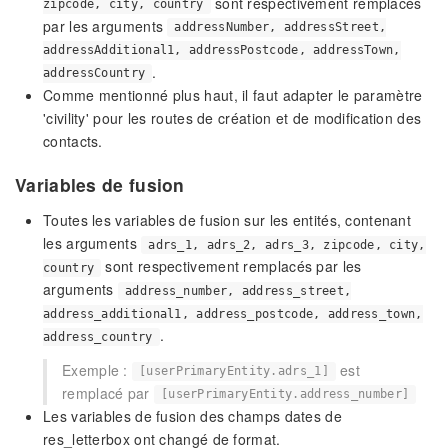
sont respectivement remplacés
zipcode, city, country
par les arguments
addressNumber, addressStreet,
addressAdditional1, addressPostcode, addressTown,
.
addressCountry
Comme mentionné plus haut, il faut adapter le paramètre
'civility' pour les routes de création et de modification des
contacts.
Variables de fusion
Toutes les variables de fusion sur les entités, contenant
les arguments
adrs_1, adrs_2, adrs_3, zipcode, city,
sont respectivement remplacés par les
country
arguments
address_number, address_street,
address_additional1, address_postcode, address_town,
.
address_country
Exemple :
est
[userPrimaryEntity.adrs_1]
remplacé par
[userPrimaryEntity.address_number]
Les variables de fusion des champs dates de
res_letterbox ont changé de format.