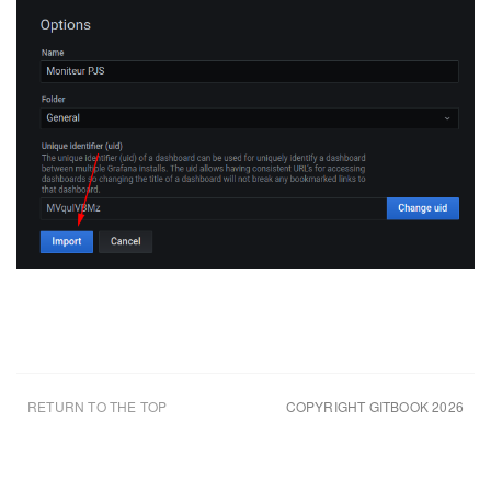
RETURN TO THE TOP
COPYRIGHT GITBOOK 2026
UPDATED AUG 7TH 26