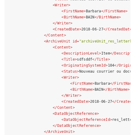
<
Writer
>
<
FirstName
>
Barbara
</
FirstName
>
<
BirthName
>
BAIN
</
BirthName
>
</
Writer
>
<
CreatedDate
>
2018-06-27
</
CreatedDate
>
</
Content
>
<
ArchiveUnit
id
=
"archiveUnit_res_letterbo
<
Content
>
<
DescriptionLevel
>
Item
</
Descripti
<
Title
>
sdfsddf
</
Title
>
<
OriginatingSystemId
>
104
</
Origina
<
Status
>
Nouveau courrier ou docum
<
Writer
>
<
FirstName
>
Barbara
</
FirstName
<
BirthName
>
BAIN
</
BirthName
>
</
Writer
>
<
CreatedDate
>
2018-06-27
</
CreatedD
</
Content
>
<
DataObjectReference
>
<
DataObjectReferenceId
>
res_letter
</
DataObjectReference
>
</
ArchiveUnit
>