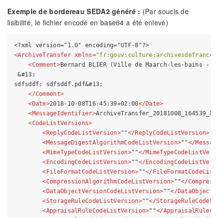
Exemple de bordereau SEDA2 généré :
(Par soucis de
lisibilité, le fichier encodé en base64 a été enlevé)
<?xml version="1.0" encoding="UTF-8"?>
<
ArchiveTransfer
xmlns
=
"fr:gouv:culture:archivesdefrance:
<
Comment
>
Bernard BLIER (Ville de Maarch-les-bains - S
&#13;
sdfsddf: sdfsddf.pdf
&#13;
</
Comment
>
<
Date
>
2018-10-08T16:45:39+02:00
</
Date
>
<
MessageIdentifier
>
ArchiveTransfer_20181008_164539_bb
<
CodeListVersions
>
<
ReplyCodeListVersion
>
""
</
ReplyCodeListVersion
>
<
MessageDigestAlgorithmCodeListVersion
>
""
</
Messag
<
MimeTypeCodeListVersion
>
""
</
MimeTypeCodeListVers
<
EncodingCodeListVersion
>
""
</
EncodingCodeListVers
<
FileFormatCodeListVersion
>
""
</
FileFormatCodeList
<
CompressionAlgorithmCodeListVersion
>
""
</
Compress
<
DataObjectVersionCodeListVersion
>
""
</
DataObjectV
<
StorageRuleCodeListVersion
>
""
</
StorageRuleCodeLi
<
AppraisalRuleCodeListVersion
>
""
</
AppraisalRuleCo