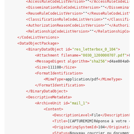
<
AccessRuleCodeListVersion
>
""
</
AccessRuleCodeList
<
DisseminationRuleCodeListVersion
>
""
</
Disseminati
<
ReuseRuleCodeListVersion
>
""
</
ReuseRuleCodeListVe
<
ClassificationRuleCodeListVersion
>
""
</
Classifica
<
AuthorizationReasonCodeListVersion
>
""
</
Authoriza
<
RelationshipCodeListVersion
>
""
</
RelationshipCode
</
CodeListVersions
>
<
DataObjectPackage
>
<
BinaryDataObject
id
=
"res_letterbox_0_104"
>
<
Attachment
filename
=
"0030_1200000707.pdf"
>
BA
<
MessageDigest
algorithm
=
"sha256"
>
d4ae804a0e2
<
Size
>
111108
</
Size
>
<
FormatIdentification
>
<
MimeType
>
application/pdf
</
MimeType
>
</
FormatIdentification
>
</
BinaryDataObject
>
<
DescriptiveMetadata
>
<
ArchiveUnit
id
=
"mail_1"
>
<
Content
>
<
DescriptionLevel
>
File
</
DescriptionLe
<
Title
>
[CAPTUREM2M]Réponse à votre co
<
OriginatingSystemId
>
104
</
Originating
<
Status
>
Nouveau courrier ou document 