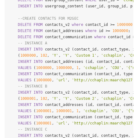
DELETE
FROM
 usergroup_content 
WHERE
 user_id 
=
'cchapl
INSERT
INTO
 usergroup_content (user_id, group_id, pri
--CREATE CONTACTS FOR M2GEC
DELETE
FROM
 contacts_v2 
where
 contact_id 
>=
1000000
;

DELETE
FROM
 contact_addresses 
where
 id 
>=
1000000
;

DELETE
FROM
 contact_communication 
where
 contact_id 
>=
-- INSTANCE A
INSERT
INTO
 contacts_v2 (contact_id, contact_type, is
    (
1000000
, 
102
, 
'Y'
, 
'Y'
, 
'Custom 1'
, 
'cchaplin'
, 
'COU
INSERT
INTO
 contact_addresses (id, contact_id, contac
VALUES
 (
1000000
, 
1000000
, 
1
, 
'cchaplin'
, 
'COU'
, 
'{"m2
INSERT
INTO
 contact_communication (contact_id, type, 
VALUES
 (
1000000
, 
'url'
, 
'http://cchaplin:maarch@127.0
-- INSTANCE B
INSERT
INTO
 contacts_v2 (contact_id, contact_type, is
    (
1000001
, 
102
, 
'Y'
, 
'Y'
, 
'Custom 2'
, 
'cchaplin'
, 
'COU
INSERT
INTO
 contact_addresses (id, contact_id, contac
VALUES
 (
1000001
, 
1000001
, 
1
, 
'cchaplin'
, 
'COU'
, 
'{"m2
INSERT
INTO
 contact_communication (contact_id, type, 
VALUES
 (
1000001
, 
'url'
, 
'http://cchaplin:maarch@127.0
-- INSTANCE C
INSERT
INTO
 contacts_v2 (contact_id, contact_type, is