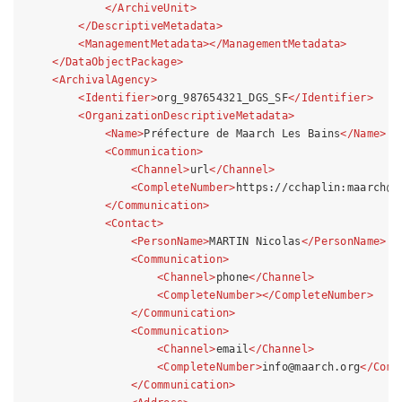
</
ArchiveUnit
>
</
DescriptiveMetadata
>
<
ManagementMetadata
>
</
ManagementMetadata
>
</
DataObjectPackage
>
<
ArchivalAgency
>
<
Identifier
>
org_987654321_DGS_SF
</
Identifier
>
<
OrganizationDescriptiveMetadata
>
<
Name
>
Préfecture de Maarch Les Bains
</
Name
>
<
Communication
>
<
Channel
>
url
</
Channel
>
<
CompleteNumber
>
https://cchaplin:maarch@d
</
Communication
>
<
Contact
>
<
PersonName
>
MARTIN Nicolas
</
PersonName
>
<
Communication
>
<
Channel
>
phone
</
Channel
>
<
CompleteNumber
>
</
CompleteNumber
>
</
Communication
>
<
Communication
>
<
Channel
>
email
</
Channel
>
<
CompleteNumber
>
info@maarch.org
</
Comp
</
Communication
>