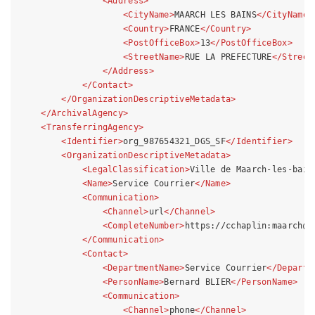
<
Address
>
<
CityName
>
MAARCH LES BAINS
</
CityName
>
<
Country
>
FRANCE
</
Country
>
<
PostOfficeBox
>
13
</
PostOfficeBox
>
<
StreetName
>
RUE LA PREFECTURE
</
Street
</
Address
>
</
Contact
>
</
OrganizationDescriptiveMetadata
>
</
ArchivalAgency
>
<
TransferringAgency
>
<
Identifier
>
org_987654321_DGS_SF
</
Identifier
>
<
OrganizationDescriptiveMetadata
>
<
LegalClassification
>
Ville de Maarch-les-bain
<
Name
>
Service Courrier
</
Name
>
<
Communication
>
<
Channel
>
url
</
Channel
>
<
CompleteNumber
>
https://cchaplin:maarch@l
</
Communication
>
<
Contact
>
<
DepartmentName
>
Service Courrier
</
Departm
<
PersonName
>
Bernard BLIER
</
PersonName
>
<
Communication
>
<
Channel
>
phone
</
Channel
>