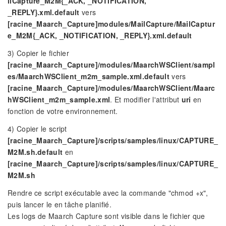
ilCapture_M2M{_ACK, _NOTIFICATION,
_REPLY}.xml.default
vers
[racine_Maarch_Capture]modules/MailCapture/MailCaptur
e_M2M{_ACK, _NOTIFICATION, _REPLY}.xml.default
3) Copier le fichier
[racine_Maarch_Capture]/modules/MaarchWSClient/sampl
es/MaarchWSClient_m2m_sample.xml.default
vers
[racine_Maarch_Capture]/modules/MaarchWSClient/Maarc
hWSClient_m2m_sample.xml
. Et modifier l'attribut
uri
en
fonction de votre environnement.
4) Copier le script
[racine_Maarch_Capture]/scripts/samples/linux/CAPTURE_
M2M.sh.default
en
[racine_Maarch_Capture]/scripts/samples/linux/CAPTURE_
M2M.sh
Rendre ce script exécutable avec la commande "chmod +x",
puis lancer le en tâche planifié.
Les logs de Maarch Capture sont visible dans le fichier que