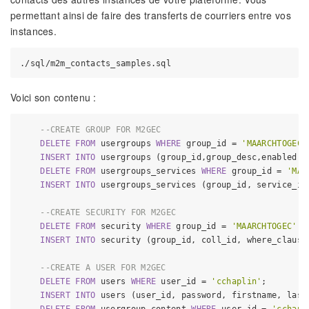
permettant ainsi de faire des transferts de courriers entre vos
instances.
Voici son contenu :
--CREATE GROUP FOR M2GEC
DELETE
FROM
 usergroups 
WHERE
 group_id 
=
'MAARCHTOGEC'
INSERT
INTO
 usergroups (group_id,group_desc,enabled) 
DELETE
FROM
 usergroups_services 
WHERE
 group_id 
=
'MAA
INSERT
INTO
 usergroups_services (group_id, service_id
--CREATE SECURITY FOR M2GEC
DELETE
FROM
 security 
WHERE
 group_id 
=
'MAARCHTOGEC'
;

INSERT
INTO
 security (group_id, coll_id, where_clause
--CREATE A USER FOR M2GEC
DELETE
FROM
 users 
WHERE
 user_id 
=
'cchaplin'
;

INSERT
INTO
 users (user_id, password, firstname, last