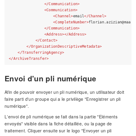
</
Communication
>
<
Communication
>
<
Channel
>
email
</
Channel
>
<
CompleteNumber
>
florian.azizian@maarc
</
Communication
>
<
Address
>
</
Address
>
</
Contact
>
</
OrganizationDescriptiveMetadata
>
</
TransferringAgency
>
</
ArchiveTransfer
>
Envoi d'un pli numérique
Afin de pouvoir envoyer un pli numérique, un utilisateur doit
faire parti d'un groupe qui a le privilège "Enregistrer un pli
numérique".
L'envoi de pli numérique se fait dans la partie "Eléments
envoyés" visible dans la fiche détaillée, ou la page de
traitement. Cliquer ensuite sur le logo "Envoyer un pli