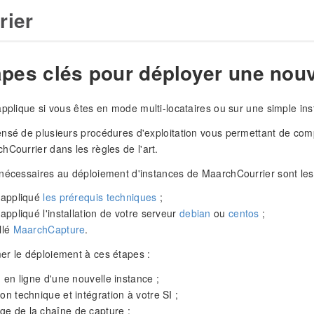
rier
apes clés pour déployer une nouv
applique si vous êtes en mode multi-locataires ou sur une simple inst
nsé de plusieurs procédures d'exploitation vous permettant de com
hCourrier dans les règles de l'art.
nécessaires au déploiement d'instances de MaarchCourrier sont les 
t appliqué
les prérequis techniques
;
 appliqué l'installation de votre serveur
debian
ou
centos
;
llé
MaarchCapture
.
r le déploiement à ces étapes :
on en ligne d'une nouvelle instance ;
ion technique et intégration à votre SI ;
e de la chaîne de capture ;