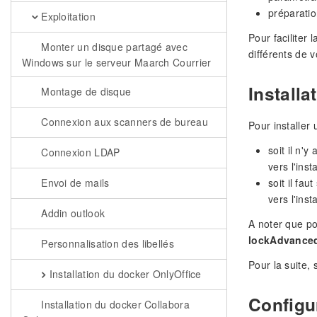
préparatio
Exploitation
Pour faciliter 
Monter un disque partagé avec
différents de v
Windows sur le serveur Maarch Courrier
Installa
Montage de disque
Connexion aux scanners de bureau
Pour installer 
soit il n'
Connexion LDAP
vers l'insta
Envoi de mails
soit il fa
vers l'insta
Addin outlook
A noter que po
lockAdvanced
Personnalisation des libellés
Pour la suite, 
Installation du docker OnlyOffice
Configur
Installation du docker Collabora