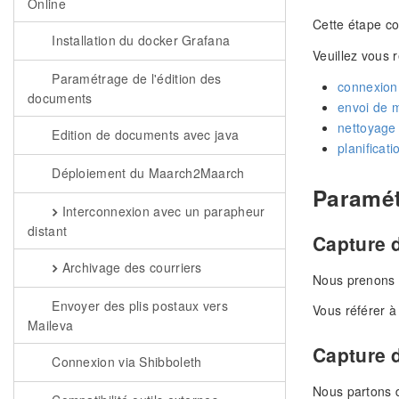
Online
Cette étape co
Installation du docker Grafana
Veuillez vous 
Paramétrage de l'édition des
connexio
documents
envoi de m
nettoyage 
Edition de documents avec java
planificat
Déploiement du Maarch2Maarch
Paramét
Interconnexion avec un parapheur
distant
Capture 
Archivage des courriers
Nous prenons 
Envoyer des plis postaux vers
Vous référer 
Maileva
Capture d
Connexion via Shibboleth
Nous partons d