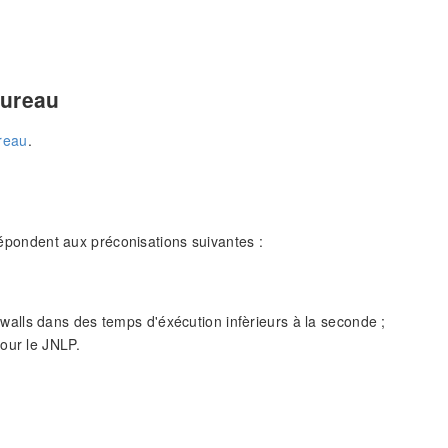
bureau
reau
.
 répondent aux préconisations suivantes :
ewalls dans des temps d'éxécution infèrieurs à la seconde ;
pour le JNLP.