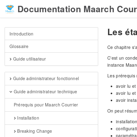
Documentation Maarch Cour
Les ét
Introduction
Glossaire
Ce chapitre s'
C'est un conde
Guide utilisateur
instance Maarc
Les prérequis 
Guide administrateur fonctionnel
avoir lu e
Guide administrateur technique
avoir lu et
avoir insta
Prérequis pour Maarch Courrier
On peut résume
Installation
installati
configurat
Breaking Change
paramétrag