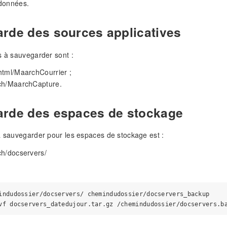
données.
rde des sources applicatives
s à sauvegarder sont :
html/MaarchCourrier ;
ch/MaarchCapture.
rde des espaces de stockage
à sauvegarder pour les espaces de stockage est :
ch/docservers/
indudossier/docservers/ chemindudossier/docservers_backup
