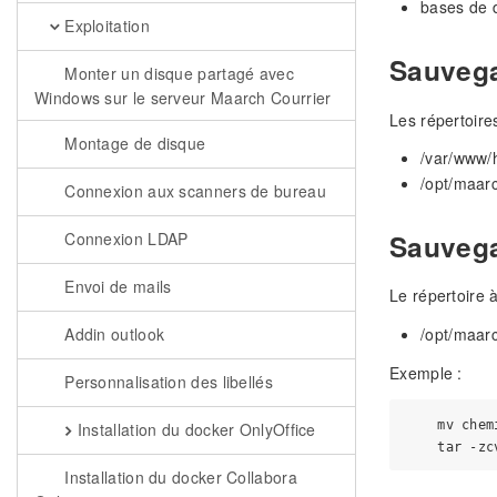
bases de 
Exploitation
Sauvega
Monter un disque partagé avec
Windows sur le serveur Maarch Courrier
Les répertoire
Montage de disque
/var/www/
/opt/maar
Connexion aux scanners de bureau
Sauvega
Connexion LDAP
Envoi de mails
Le répertoire 
Addin outlook
/opt/maar
Exemple :
Personnalisation des libellés
    mv chem
Installation du docker OnlyOffice
Installation du docker Collabora