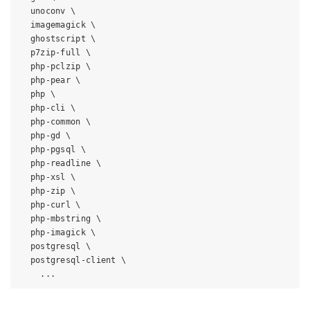
  unoconv \

  imagemagick \

  ghostscript \

  p7zip-full \

  php-pclzip \

  php-pear \

  php \

  php-cli \

  php-common \

  php-gd \

  php-pgsql \

  php-readline \

  php-xsl \

  php-zip \

  php-curl \

  php-mbstring \

  php-imagick \

  postgresql \

  postgresql-client \
