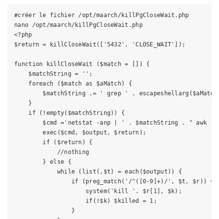
#créer le fichier /opt/maarch/killPgCloseWait.php

nano /opt/maarch/killPgCloseWait.php

<?php

$return = killCloseWait(['5432', 'CLOSE_WAIT']);

function killCloseWait ($match = []) {

    $matchString = '';

    foreach ($match as $aMatch) {

        $matchString .= ' grep ' . escapeshellarg($aMatch)
    }

    if (!empty($matchString)) {

        $cmd ='netstat -anp | ' . $matchString . " awk '{p
        exec($cmd, $output, $return);

        if ($return) {

            //nothing

        } else {

            while (list(,$t) = each($output)) {

                if (preg_match('/^([0-9]+)/', $t, $r)) {

                    system('kill '. $r[1], $k);

                    if(!$k) $killed = 1;

                }
