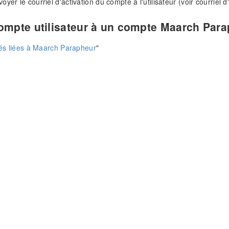
yer le courriel d'activation du compte à l'utilisateur (voir courriel d
compte utilisateur à un compte Maarch Par
tés liées à Maarch Parapheur
"