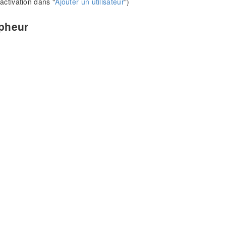
'activation dans "
Ajouter un utilisateur
")
apheur