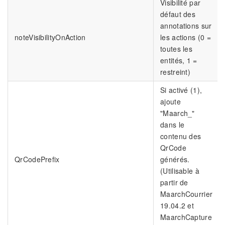
Visibilité par
défaut des
annotations sur
noteVisibilityOnAction
les actions (0 =
toutes les
entités, 1 =
restreint)
Si activé (1),
ajoute
"Maarch_"
dans le
contenu des
QrCode
QrCodePrefix
générés.
(Utilisable à
partir de
MaarchCourrier
19.04.2 et
MaarchCapture