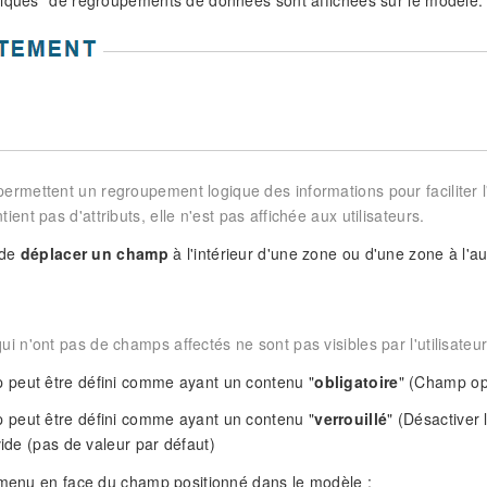
giques" de regroupements de données sont affichées sur le modèle.
ermettent un regroupement logique des informations pour faciliter l'
ient pas d'attributs, elle n'est pas affichée aux utilisateurs.
 de
déplacer un champ
à l'intérieur d'une zone ou d'une zone à l'aut
ui n'ont pas de champs affectés ne sont pas visibles par l'utilisate
peut être défini comme ayant un contenu "
obligatoire
" (Champ opt
peut être défini comme ayant un contenu "
verrouillé
" (Désactiver 
vide (pas de valeur par défaut)
 menu en face du champ positionné dans le modèle :