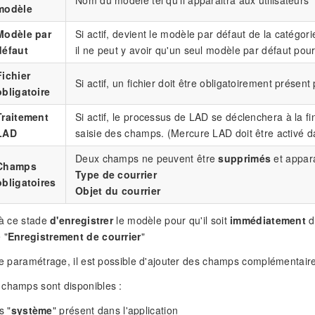
Nom du modèle tel qu'il apparaitra aux utilisateurs
modèle
Modèle par
Si actif, devient le modèle par défaut de la catégor
défaut
il ne peut y avoir qu'un seul modèle par défaut po
Fichier
Si actif, un fichier doit être obligatoirement présent
obligatoire
Traitement
Si actif, le processus de LAD se déclenchera à la f
LAD
saisie des champs. (Mercure LAD doit être activé dan
Deux champs ne peuvent être
supprimés
et appara
Champs
Type de courrier
obligatoires
Objet du courrier
 à ce stade
d'enregistrer
le modèle pour qu'il soit
immédiatement
d
 "
Enregistrement de courrier
"
 le paramétrage, il est possible d'ajouter des champs complémentair
 champs sont disponibles :
s "
système
" présent dans l'application