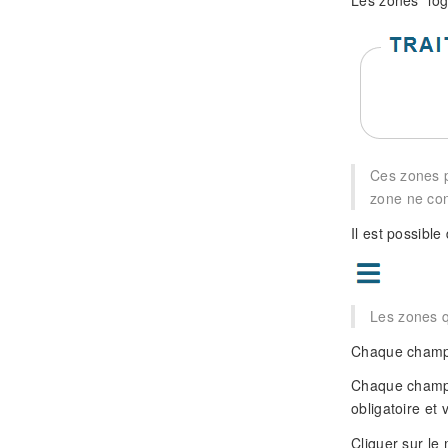
Les zones "lo
Ces zones p
zone ne cont
Il est possible
Les zones q
Chaque champ 
Chaque champ 
obligatoire et 
Cliquer sur le