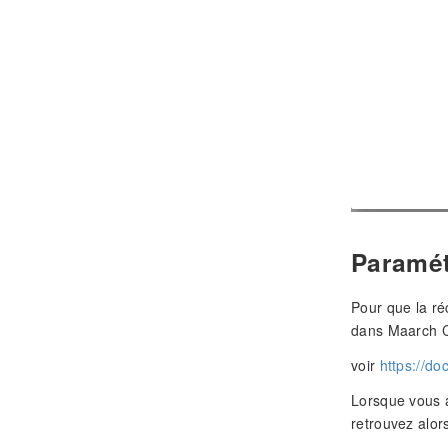
Paramét
Pour que la réc
dans Maarch C
voir
https://d
Lorsque vous a
retrouvez alor