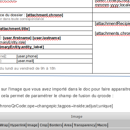
 sur l'image que vous avez importé dans le doc pour faire apparaitre
n, cela permet de paramétrer le champ de fusion du qrcode :
chronoQrCode;ope=changepic;tagpos=inside;adjust;unique]