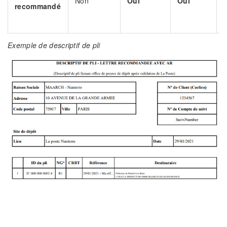
Non
Oui
Oui
l
recommandé
Exemple de descriptif de pli