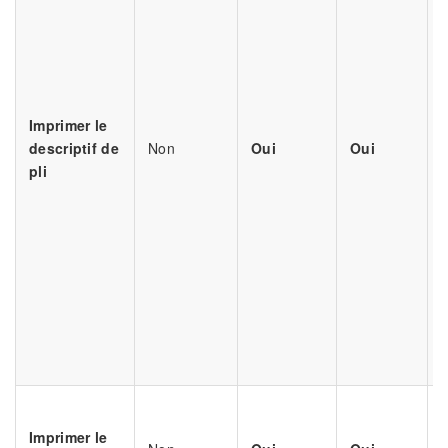
d
Imprimer le
e
descriptif de
Non
Oui
Oui
s
pli
d
d
g
s
d
d
t
Imprimer le