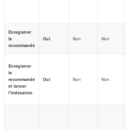
U
b
Enregistrer
U
le
Oui
Non
Non
b
recommandé
Enregistrer
r
le
d
recommandé
Oui
Non
Non
et lancer
U
l'indexation
b
d
s