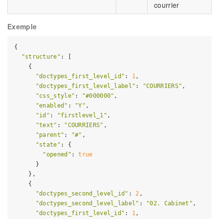
courrier
Exemple
{

"structure"
: [

    {

"doctypes_first_level_id"
: 
1
,

"doctypes_first_level_label"
: 
"COURRIERS"
,

"css_style"
: 
"#000000"
,

"enabled"
: 
"Y"
,

"id"
: 
"firstlevel_1"
,

"text"
: 
"COURRIERS"
,

"parent"
: 
"#"
,

"state"
: {

"opened"
: 
true
      }

    },

    {

"doctypes_second_level_id"
: 
2
,

"doctypes_second_level_label"
: 
"02. Cabinet"
,

"doctypes_first_level_id"
: 
1
,
