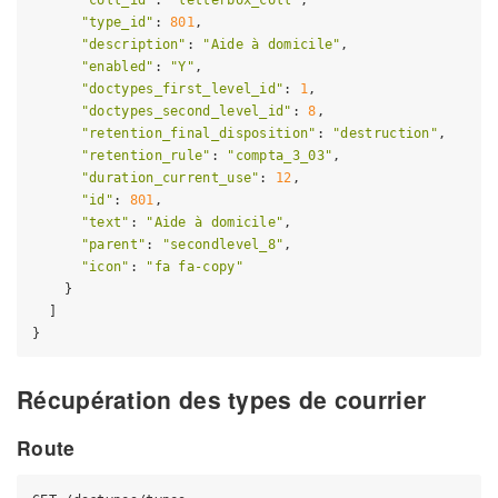
"coll_id"
: 
"letterbox_coll"
,

"type_id"
: 
801
,

"description"
: 
"Aide à domicile"
,

"enabled"
: 
"Y"
,

"doctypes_first_level_id"
: 
1
,

"doctypes_second_level_id"
: 
8
,

"retention_final_disposition"
: 
"destruction"
,

"retention_rule"
: 
"compta_3_03"
,

"duration_current_use"
: 
12
,

"id"
: 
801
,

"text"
: 
"Aide à domicile"
,

"parent"
: 
"secondlevel_8"
,

"icon"
: 
"fa fa-copy"
    }

  ]

Récupération des types de courrier
Route