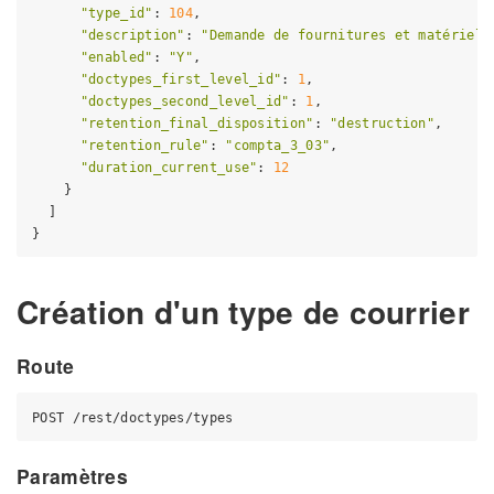
"type_id"
: 
104
,

"description"
: 
"Demande de fournitures et matériels
"enabled"
: 
"Y"
,

"doctypes_first_level_id"
: 
1
,

"doctypes_second_level_id"
: 
1
,

"retention_final_disposition"
: 
"destruction"
,

"retention_rule"
: 
"compta_3_03"
,

"duration_current_use"
: 
12
    }

  ]

Création d'un type de courrier
Route
Paramètres