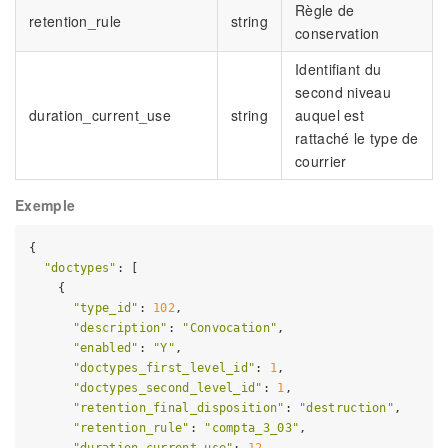
Règle de
retention_rule
string
conservation
Identifiant du
second niveau
duration_current_use
string
auquel est
rattaché le type de
courrier
Exemple
{

"doctypes"
: [

    {

"type_id"
: 
102
,

"description"
: 
"Convocation"
,

"enabled"
: 
"Y"
,

"doctypes_first_level_id"
: 
1
,

"doctypes_second_level_id"
: 
1
,

"retention_final_disposition"
: 
"destruction"
,

"retention_rule"
: 
"compta_3_03"
,

"duration_current_use"
: 
12