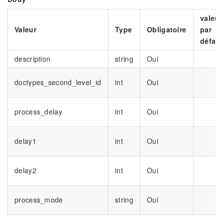
valeur
Valeur
Type
Obligatoire
par
défaut
description
string
Oui
doctypes_second_level_id
int
Oui
process_delay
int
Oui
delay1
int
Oui
delay2
int
Oui
process_mode
string
Oui