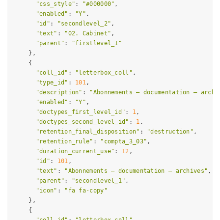
"css_style"
: 
"#000000"
,

"enabled"
: 
"Y"
,

"id"
: 
"secondlevel_2"
,

"text"
: 
"02. Cabinet"
,

"parent"
: 
"firstlevel_1"
    },

    {

"coll_id"
: 
"letterbox_coll"
,

"type_id"
: 
101
,

"description"
: 
"Abonnements – documentation – archi
"enabled"
: 
"Y"
,

"doctypes_first_level_id"
: 
1
,

"doctypes_second_level_id"
: 
1
,

"retention_final_disposition"
: 
"destruction"
,

"retention_rule"
: 
"compta_3_03"
,

"duration_current_use"
: 
12
,

"id"
: 
101
,

"text"
: 
"Abonnements – documentation – archives"
,

"parent"
: 
"secondlevel_1"
,

"icon"
: 
"fa fa-copy"
    },

    {
