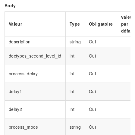
Body
valeur
Valeur
Type
Obligatoire
par
défaut
description
string
Oui
doctypes_second_level_id
int
Oui
process_delay
int
Oui
delay1
int
Oui
delay2
int
Oui
process_mode
string
Oui