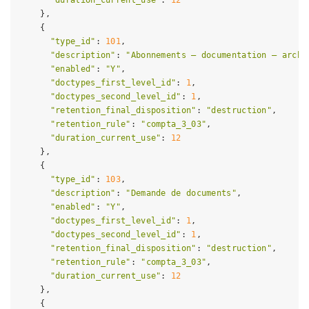
    },

    {

"type_id"
: 
101
,

"description"
: 
"Abonnements – documentation – archi
"enabled"
: 
"Y"
,

"doctypes_first_level_id"
: 
1
,

"doctypes_second_level_id"
: 
1
,

"retention_final_disposition"
: 
"destruction"
,

"retention_rule"
: 
"compta_3_03"
,

"duration_current_use"
: 
12
    },

    {

"type_id"
: 
103
,

"description"
: 
"Demande de documents"
,

"enabled"
: 
"Y"
,

"doctypes_first_level_id"
: 
1
,

"doctypes_second_level_id"
: 
1
,

"retention_final_disposition"
: 
"destruction"
,

"retention_rule"
: 
"compta_3_03"
,

"duration_current_use"
: 
12
    },

    {
