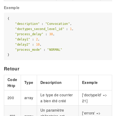
Exemple
{

"description"
 : 
"Convocation"
,

"doctypes_second_level_id"
 : 
1
,

"process_delay"
 : 
30
,

"delay1"
 : 
2
,

"delay2"
 : 
10
,

"process_mode"
 : 
"NORMAL"
Retour
Code
Type
Description
Exemple
Http
Le type de courrier
['doctypeId' =>
200
array
a bien été créé
21]
Un paramètre
['errors' =>
array
obligatoire est