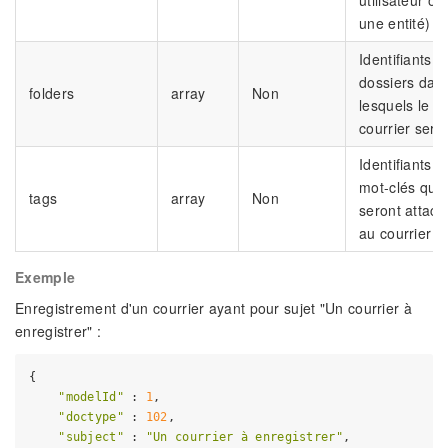
une entité)
Identifiants d
dossiers dan
folders
array
Non
lesquels le
courrier sera
Identifiants d
mot-clés qui
tags
array
Non
seront attach
au courrier
Exemple
Enregistrement d'un courrier ayant pour sujet "Un courrier à
enregistrer" :
{

"modelId"
 : 
1
,

"doctype"
 : 
102
,

"subject"
 : 
"Un courrier à enregistrer"
,
