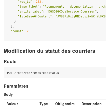
"res_id"
: 
233
,

"type_label"
: 
"Abonnements – documentation – archiv
"entity_label"
: 
"DGSDSGCOU:Service Courrier"
,

"fileBase64Content"
: 
"JVBERi0xLjUNJeLjz9MNCjYgMCBvY
    }

  ],

"count"
: 
2
Modification du statut des courriers
Route
Paramètres
Body
Valeur
Type
Obligatoire
Description