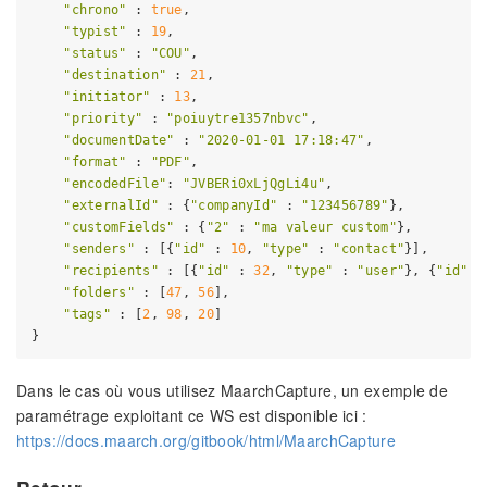
"chrono"
 : 
true
,

"typist"
 : 
19
,

"status"
 : 
"COU"
,

"destination"
 : 
21
,

"initiator"
 : 
13
,

"priority"
 : 
"poiuytre1357nbvc"
,

"documentDate"
 : 
"2020-01-01 17:18:47"
,

"format"
 : 
"PDF"
,

"encodedFile"
: 
"JVBERi0xLjQgLi4u"
,

"externalId"
 : {
"companyId"
 : 
"123456789"
},

"customFields"
 : {
"2"
 : 
"ma valeur custom"
},

"senders"
 : [{
"id"
 : 
10
, 
"type"
 : 
"contact"
}],

"recipients"
 : [{
"id"
 : 
32
, 
"type"
 : 
"user"
}, {
"id"
 :
"folders"
 : [
47
, 
56
],

"tags"
 : [
2
, 
98
, 
20
]

Dans le cas où vous utilisez MaarchCapture, un exemple de
paramétrage exploitant ce WS est disponible ici :
https://docs.maarch.org/gitbook/html/MaarchCapture