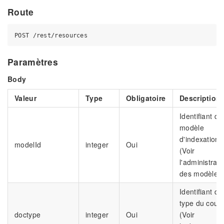
Route
Paramètres
Body
Valeur
Type
Obligatoire
Description
Identifiant du
modèle
d'indexation
modelId
integer
Oui
(Voir
l'administrati
des modèles
Identifiant du
type du courr
doctype
integer
Oui
(Voir