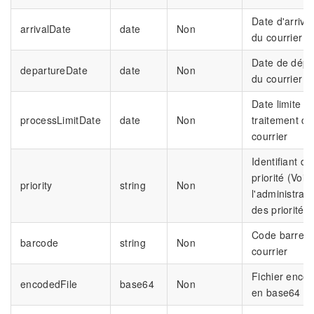
Date d'arrivé
arrivalDate
date
Non
du courrier
Date de dépa
departureDate
date
Non
du courrier
Date limite d
processLimitDate
date
Non
traitement du
courrier
Identifiant de
priorité (Voir
priority
string
Non
l'administrati
des priorités)
Code barre d
barcode
string
Non
courrier
Fichier enco
encodedFile
base64
Non
en base64