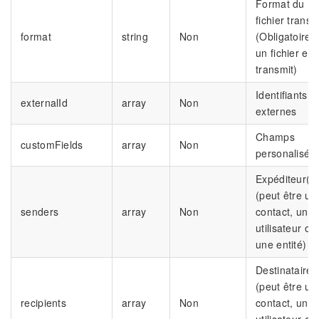
Format du
fichier transm
format
string
Non
(Obligatoire s
un fichier est
transmit)
Identifiants
externalId
array
Non
externes
Champs
customFields
array
Non
personalisés
Expéditeur(s)
(peut être un
senders
array
Non
contact, un
utilisateur ou
une entité)
Destinataires
(peut être un
recipients
array
Non
contact, un
utilisateur ou