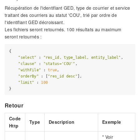
Récupération de l'identifiant GED, type de courrier et service
traitant des courriers au statut 'COU', trié par ordre de
l'identifiant GED décroissant.
Les fichiers seront retournés. 100 résultats au maximum
seront retournés :
{

"select"
 : 
"res_id, type_label, entity_label"
,

"clause"
 : 
"status='COU'"
,

"withFile"
 : 
true
,

"orderBy"
 : [
"res_id desc"
],

"limit"
 : 
100
Retour
Code
Type
Description
Exemple
Http
* Voir