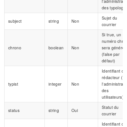
l'administrati
des typologie
Sujet du
subject
string
Non
courrier
Si true, un
numéro chro
chrono
boolean
Non
sera généré
(false par
défaut)
Identifiant du
rédacteur (Vo
typist
integer
Non
l'administrati
des
utilisateurs)
Statut du
status
string
Oui
courrier
Identifiant de