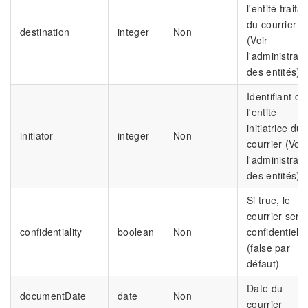
l'entité traita
du courrier
destination
integer
Non
(Voir
l'administrati
des entités)
Identifiant de
l'entité
initiatrice du
initiator
integer
Non
courrier (Voir
l'administrati
des entités)
Si true, le
courrier sera
confidentiality
boolean
Non
confidentiel
(false par
défaut)
Date du
documentDate
date
Non
courrier