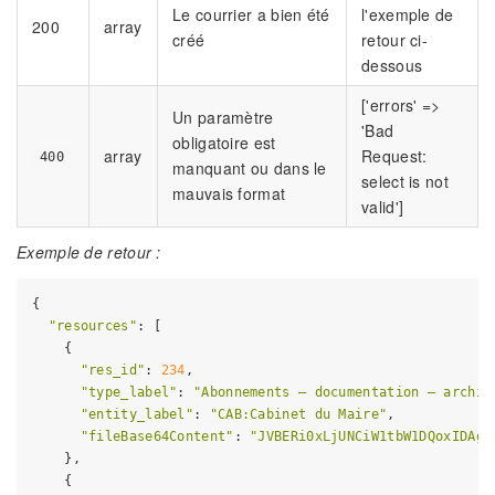
Le courrier a bien été
l'exemple de
200
array
créé
retour ci-
dessous
['errors' =>
Un paramètre
'Bad
obligatoire est
array
Request:
400
manquant ou dans le
select is not
mauvais format
valid']
Exemple de retour :
{

"resources"
: [

    {

"res_id"
: 
234
,

"type_label"
: 
"Abonnements – documentation – archiv
"entity_label"
: 
"CAB:Cabinet du Maire"
,

"fileBase64Content"
: 
"JVBERi0xLjUNCiW1tbW1DQoxIDAgb
    },

    {
