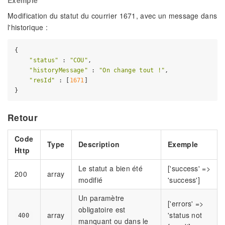
Modification du statut du courrier 1671, avec un message dans
l'historique :
{

"status"
 : 
"COU"
,

"historyMessage"
 : 
"On change tout !"
,

"resId"
 : [
1671
]

Retour
Code
Type
Description
Exemple
Http
Le statut a bien été
['success' =>
200
array
modifié
'success']
Un paramètre
['errors' =>
obligatoire est
array
'status not
400
manquant ou dans le