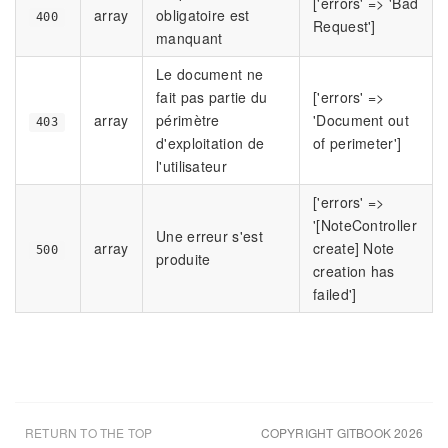
['errors' => 'Bad
array
obligatoire est
400
Request']
manquant
Le document ne
fait pas partie du
['errors' =>
array
périmètre
'Document out
403
d'exploitation de
of perimeter']
l'utilisateur
['errors' =>
'[NoteController
Une erreur s'est
array
create] Note
500
produite
creation has
failed']
RETURN TO THE TOP
COPYRIGHT GITBOOK 2026