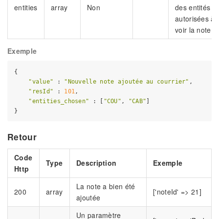
entities
array
Non
des entités
autorisées à
voir la note
Exemple
{

"value"
 : 
"Nouvelle note ajoutée au courrier"
,

"resId"
 : 
101
,

"entities_chosen"
 : [
"COU"
, 
"CAB"
]

Retour
Code
Type
Description
Exemple
Http
La note a bien été
200
array
['noteId' => 21]
ajoutée
Un paramètre