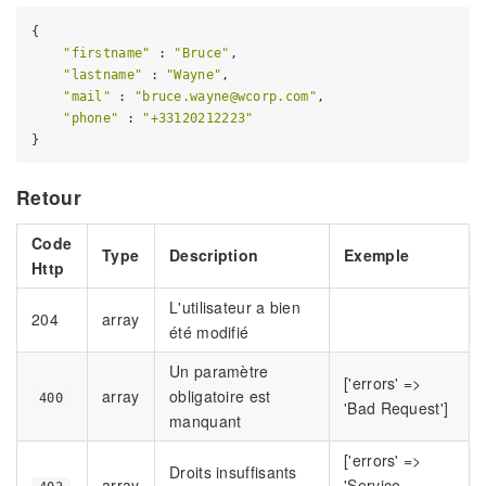
{

"firstname"
 : 
"Bruce"
,

"lastname"
 : 
"Wayne"
,

"mail"
 : 
"bruce.wayne@wcorp.com"
,

"phone"
 : 
"+33120212223"
Retour
Code
Type
Description
Exemple
Http
L'utilisateur a bien
204
array
été modifié
Un paramètre
['errors' =>
array
obligatoire est
400
'Bad Request']
manquant
['errors' =>
Droits insuffisants
array
'Service