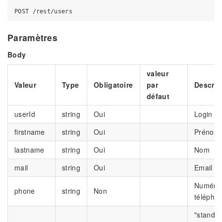
Paramètres
Body
valeur
Valeur
Type
Obligatoire
par
Descrip
défaut
userId
string
Oui
Login
firstname
string
Oui
Prénom
lastname
string
Oui
Nom
mail
string
Oui
Email
Numéro
phone
string
Non
télépho
"standar