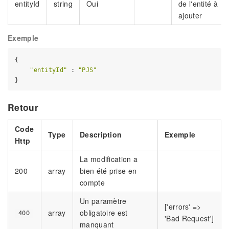
entityId
string
Oui
de l'entité à
ajouter
Exemple
{

"entityId"
 : 
"PJS"
Retour
Code
Type
Description
Exemple
Http
La modification a
200
array
bien été prise en
compte
Un paramètre
['errors' =>
array
obligatoire est
400
'Bad Request']
manquant