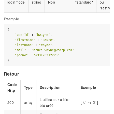
loginmode
string
Non
"standard"
ou
"restMo
Exemple
{

"userId"
 : 
"bwayne"
,

"firstname"
 : 
"Bruce"
,

"lastname"
 : 
"Wayne"
,

"mail"
 : 
"bruce.wayne@wcorp.com"
,

"phone"
 : 
"+33120212223"
Retour
Code
Type
Description
Exemple
Http
L'utilisateur a bien
200
array
['id' => 21]
été créé