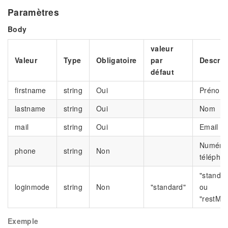
Paramètres
Body
valeur
Valeur
Type
Obligatoire
par
Descrip
défaut
firstname
string
Oui
Prénom
lastname
string
Oui
Nom
mail
string
Oui
Email
Numéro
phone
string
Non
télépho
"standar
loginmode
string
Non
"standard"
ou
"restMo
Exemple