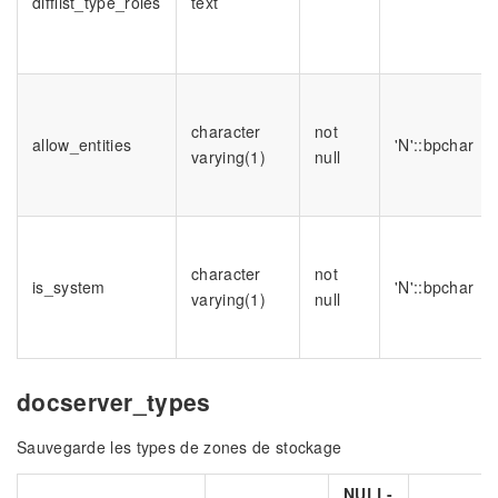
difflist_type_roles
text
character
not
allow_entities
'N'::bpchar
varying(1)
null
character
not
is_system
'N'::bpchar
varying(1)
null
docserver_types
Sauvegarde les types de zones de stockage
NULL-