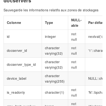
docservers
Sauvegarde les informations relatifs aux zones de stockages
NULL-
Colonne
Type
Par défaut
able
not
id
integer
nextval('do
null
character
not
docserver_id
'1'::charac
varying(32)
null
character
not
docserver_type_id
varying(32)
null
character
device_label
NULL::char
varying(255)
not
is_readonly
character(1)
'N'::bpchar
null
not