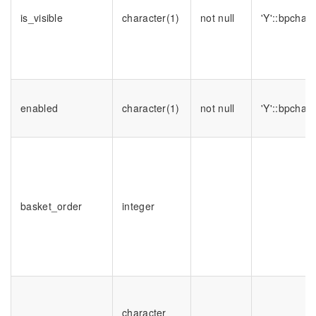
is_visible
character(1)
not null
'Y'::bpchar
enabled
character(1)
not null
'Y'::bpchar
basket_order
integer
character