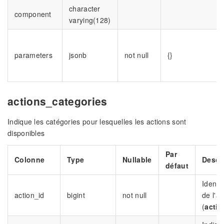
character
component
varying(128)
parameters
jsonb
not null
{}
actions_categories
Indique les catégories pour lesquelles les actions sont
disponibles
Par
Colonne
Type
Nullable
Descr
défaut
Identif
action_id
bigint
not null
de l'ac
(
actio