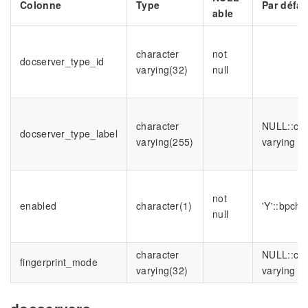
Colonne
Type
Par défau
able
character
not
docserver_type_id
varying(32)
null
character
NULL::cha
docserver_type_label
varying(255)
varying
not
enabled
character(1)
'Y'::bpcha
null
character
NULL::cha
fingerprint_mode
varying(32)
varying