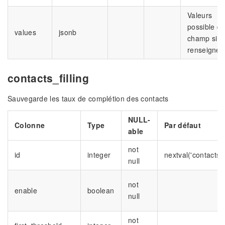
Valeurs
possible d
values
jsonb
champ si
renseigné
contacts_filling
Sauvegarde les taux de complétion des contacts
NULL-
Colonne
Type
Par défaut
able
not
id
integer
nextval('contacts_f
null
not
enable
boolean
null
not