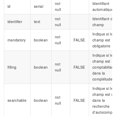
not
Identifiant
id
serial
null
automatique
not
Identifiant du
identifier
text
null
champ
Indique si le
not
mandatory
boolean
FALSE
champ est
null
obligatoire
Indique si le
champ est
not
filling
boolean
FALSE
comptabilisé
null
dans la
complétude
Indique si le
champ est uti
not
searchable
boolean
FALSE
dans la
null
recherche
d'autocomplé