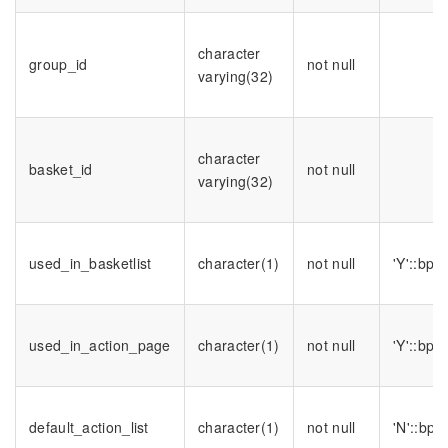
character
group_id
not null
varying(32)
character
basket_id
not null
varying(32)
used_in_basketlist
character(1)
not null
'Y'::bpc
used_in_action_page
character(1)
not null
'Y'::bpc
default_action_list
character(1)
not null
'N'::bpc