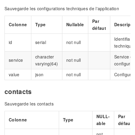
Sauvegarde les configurations techniques de l'application
Par
Colonne
Type
Nullable
Descripti
défaut
Identifiant
id
serial
not null
technique
character
Service de
service
not null
varying(64)
configurat
value
json
not null
Configurat
contacts
Sauvegarde les contacts
NULL-
Par
Colonne
Type
able
défaut
not