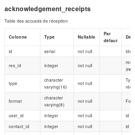
acknowledgement_receipts
Table des accusés de réception
Par
Colonne
Type
Nullable
Desc
défaut
id
serial
not null
Iden
res_
res_id
integer
not null
(
res
character
Type
type
not null
varying(16)
réce
character
format
not null
Form
varying(8)
user_id
integer
not null
id d
contact_id
integer
not null
id d