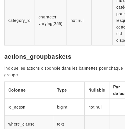
Indiqu
catégo
pour
character
category_id
not null
lesque
varying(255)
cette 
est
dispon
actions_groupbaskets
Indique les actions disponible dans les bannettes pour chaque
groupe
Par
Colonne
Type
Nullable
défaut
id_action
bigint
not null
where_clause
text