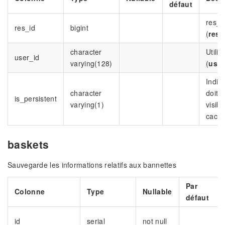
défaut
res_i
res_id
bigint
(
res_
character
Utilis
user_id
varying(128)
(
user
Indiqu
character
doit ê
is_persistent
varying(1)
visibl
cach
baskets
Sauvegarde les informations relatifs aux bannettes
Par
Colonne
Type
Nullable
défaut
id
serial
not null