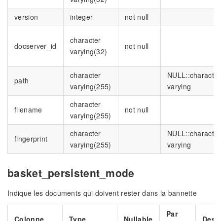
version
integer
not null
character
docserver_id
not null
varying(32)
character
NULL::character
path
varying(255)
varying
character
filename
not null
varying(255)
character
NULL::character
fingerprint
varying(255)
varying
basket_persistent_mode
Indique les documents qui doivent rester dans la bannette
Par
Colonne
Type
Nullable
Descr