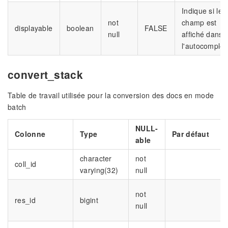
Indique si le
not
champ est
displayable
boolean
FALSE
null
affiché dans
l'autocomplét
convert_stack
Table de travail utilisée pour la conversion des docs en mode
batch
NULL-
Colonne
Type
Par défaut
able
character
not
coll_id
varying(32)
null
not
res_id
bigint
null