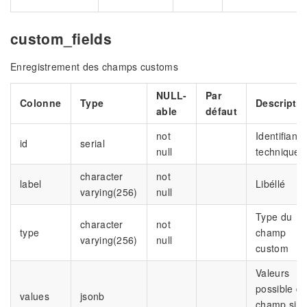
custom_fields
Enregistrement des champs customs
NULL-
Par
Colonne
Type
Descriptio
able
défaut
not
Identifiant
id
serial
null
technique
character
not
label
Libéllé
varying(256)
null
Type du
character
not
type
champ
varying(256)
null
custom
Valeurs
possible d
values
jsonb
champ si