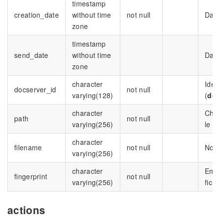
timestamp
creation_date
without time
not null
Date
zone
timestamp
send_date
without time
Date
zone
character
Iden
docserver_id
not null
varying(128)
(
doc
character
Chem
path
not null
varying(256)
le fi
character
filename
not null
Nom 
varying(256)
character
Empr
fingerprint
not null
varying(256)
fichi
actions