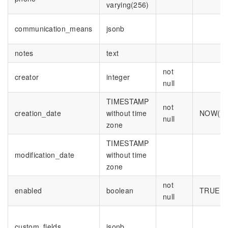
varying(256)
communication_means
jsonb
notes
text
not
creator
integer
null
TIMESTAMP
not
creation_date
without time
NOW()
null
zone
TIMESTAMP
modification_date
without time
zone
not
enabled
boolean
TRUE
null
custom_fields
jsonb