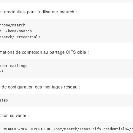
r .credentials pour l’utilisateur maarch :
/home/maarch

h. /home/maarch

ormations de connexion au partage CIFS cible :
ader_mailings

ier de configuration des montages réseau :
uction suivante :