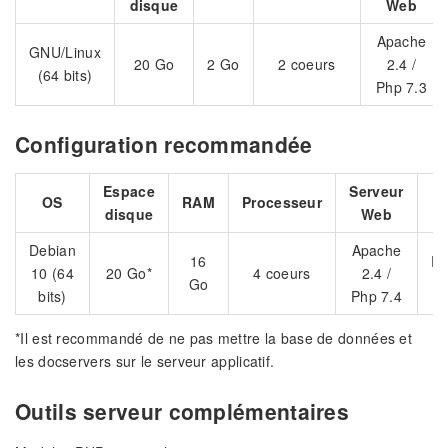
disque
Web
Apache
GNU/Linux
20 Go
2 Go
2 coeurs
2.4 /
(64 bits)
Php 7.3
Configuration recommandée
Espace
Serveur
B
OS
RAM
Processeur
disque
Web
d
Debian
Apache
16
Po
10 (64
20 Go*
4 coeurs
2.4 /
Go
bits)
Php 7.4
*Il est recommandé de ne pas mettre la base de données et
les docservers sur le serveur applicatif.
Outils serveur complémentaires