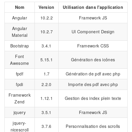
Nom
Version
Utilisation dans l'application
Angular
10.2.2
Framework JS
Angular
10.2.7
UI Component Design
Material
Bootstrap
3.4.1
Framework CSS
Font
5.15.1
Génération des icônes
Awesome
fpdf
1.7
Génération de pdf avec php
fpdi
2.2.0
Importe des pdf avec php
Framework
1.12.1
Gestion des index plein texte
Zend
jquery
3.5.1
Framework JS
jquery-
3.7.6
Personnalisation des scrolls
nicescroll