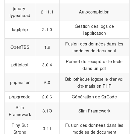
jquery-
2.11.1
Autocompletion
typeahead
Gestion des logs de
log4php
2.1.0
l'application
Fusion des données dans les
OpenTBS
1.9
modèles de document
Permet de récupérer le texte
pdftotext
3.0.4
dans un pdf
Bibliothèque logicielle d'envoi
phpmailer
6.0
d'e-mails en PHP
phpqrcode
2.0.6
Génération de QrCode
Slim
3.1O
Slim Framework
Framework
Tiny But
Fusion des données dans les
3.11
Strong
modèles de document