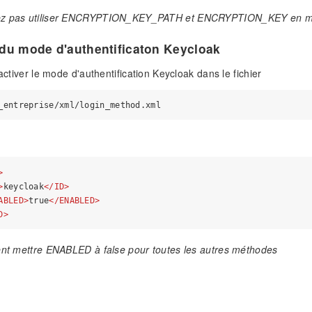
ez pas utiliser ENCRYPTION_KEY_PATH et ENCRYPTION_KEY en 
 du mode d'authentificaton Keycloak
 activer le mode d'authentification Keycloak dans le fichier
>
>
keycloak
</
ID
>
ABLED
>
true
</
ENABLED
>
D
>
ent mettre ENABLED à false pour toutes les autres méthodes