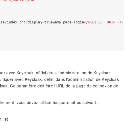
ise/index.php?display=true
&amp;
page=login
</
REDIRECT_URI
>
<!-- 
uer avec Keycloak, défini dans l'administration de Keycloak
uniquer avec Keycloak, défini dans l'administration de Keycloak
cloak. Ce paramètre doit être l'URL de la page de connexion de
frement, vous devez utiliser les paramètres suivant :
ilisé