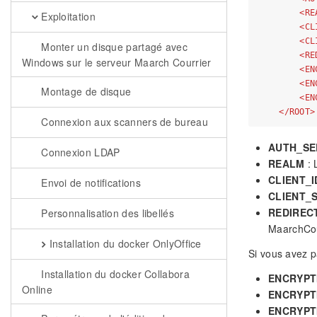
<
RE
Exploitation
<
CL
<
CL
Monter un disque partagé avec
<
RE
Windows sur le serveur Maarch Courrier
<
EN
<
EN
Montage de disque
<
EN
</
ROOT
>
Connexion aux scanners de bureau
AUTH_SE
Connexion LDAP
REALM
: 
CLIENT_I
Envoi de notifications
CLIENT_
REDIREC
Personnalisation des libellés
MaarchCou
Installation du docker OnlyOffice
Si vous avez p
Installation du docker Collabora
ENCRYPT
Online
ENCRYPT
ENCRYPT