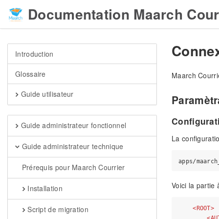
Documentation Maarch Cour
Connex
Introduction
Glossaire
Maarch Courrie
Guide utilisateur
Paramètr
Configurat
Guide administrateur fonctionnel
La configuratio
Guide administrateur technique
Prérequis pour Maarch Courrier
Voici la partie 
Installation
Script de migration
<
ROOT
>
<
AU