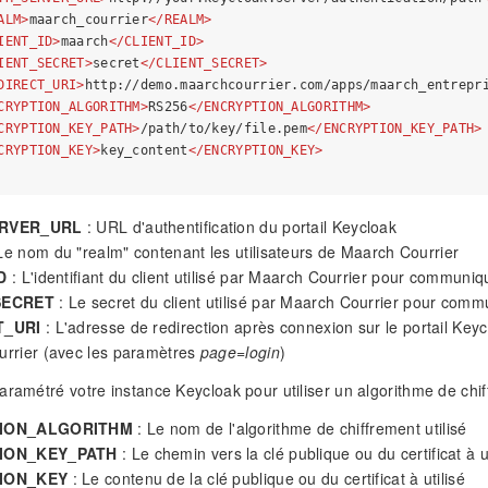
ALM
>
maarch_courrier
</
REALM
>
IENT_ID
>
maarch
</
CLIENT_ID
>
IENT_SECRET
>
secret
</
CLIENT_SECRET
>
DIRECT_URI
>
http://demo.maarchcourrier.com/apps/maarch_entrepr
CRYPTION_ALGORITHM
>
RS256
</
ENCRYPTION_ALGORITHM
>
CRYPTION_KEY_PATH
>
/path/to/key/file.pem
</
ENCRYPTION_KEY_PATH
>
CRYPTION_KEY
>
key_content
</
ENCRYPTION_KEY
>
RVER_URL
: URL d'authentification du portail Keycloak
Le nom du "realm" contenant les utilisateurs de Maarch Courrier
D
: L'identifiant du client utilisé par Maarch Courrier pour communiq
SECRET
: Le secret du client utilisé par Maarch Courrier pour comm
T_URI
: L'adresse de redirection après connexion sur le portail Key
rrier (avec les paramètres
page=login
)
aramétré votre instance Keycloak pour utiliser un algorithme de chif
ION_ALGORITHM
: Le nom de l'algorithme de chiffrement utilisé
ION_KEY_PATH
: Le chemin vers la clé publique ou du certificat à ut
ION_KEY
: Le contenu de la clé publique ou du certificat à utilisé