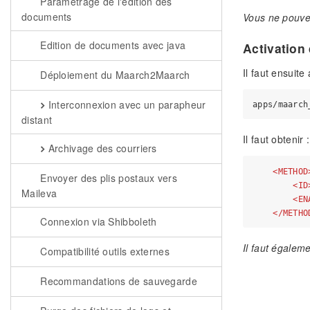
Paramétrage de l'édition des
documents
Vous ne pouv
Edition de documents avec java
Activation
Il faut ensuite
Déploiement du Maarch2Maarch
Interconnexion avec un parapheur
distant
Il faut obtenir :
Archivage des courriers
<
METHOD
Envoyer des plis postaux vers
<
ID
Maileva
<
EN
</
METHO
Connexion via Shibboleth
Il faut égalem
Compatibilité outils externes
Recommandations de sauvegarde