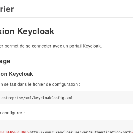
rier
ion Keycloak
r permet de se connecter avec un portail Keycloak.
age
ion Keycloak
n se fait dans le fichier de configuration :
à configurer :
TH_SERVER_URL
>
http://your.keycloak.server/authentication/path