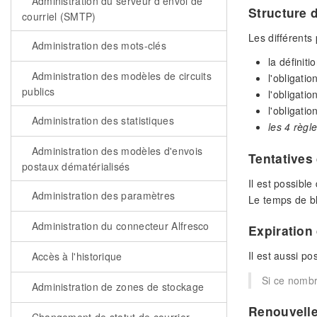
Administration du serveur d'envoi de
Structure 
courriel (SMTP)
Les différents
Administration des mots-clés
la définit
Administration des modèles de circuits
l'obligati
publics
l'obligati
l'obligati
Administration des statistiques
les 4 règl
Administration des modèles d'envois
Tentatives
postaux dématérialisés
Il est possibl
Administration des paramètres
Le temps de bl
Administration du connecteur Alfresco
Expiration
Il est aussi po
Accès à l'historique
Si ce nombr
Administration de zones de stockage
Renouvell