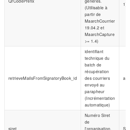
QrCodePrefix
générés.
1)
(Utilisable à
partir de
MaarchCourrier
19.04.2 et
MaarchCapture
>= 1.4)
identifiant
technique du
batch de
récupération
retrieveMailsFromSignatoryBook_id
des courriers
aut
envoyé au
parapheur
(Incrémentation
automatique)
Numéro Siret
de
siret
l'organisation.
SI