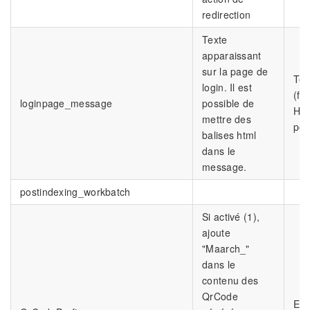
redirection
Texte
apparaissant
sur la page de
Tex
login. Il est
(fo
loginpage_message
possible de
HT
mettre des
pos
balises html
dans le
message.
postindexing_workbatch
Si activé (1),
ajoute
"Maarch_"
dans le
contenu des
QrCode
Ent