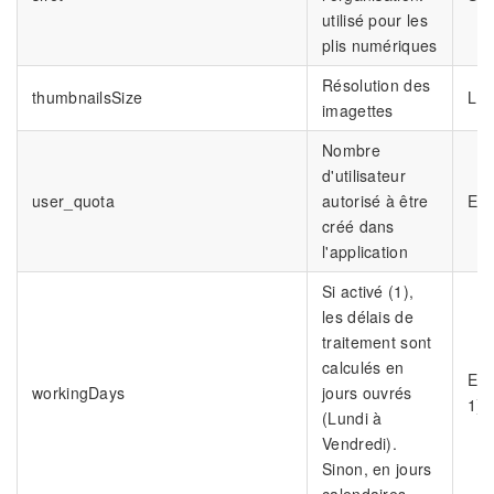
utilisé pour les
plis numériques
Résolution des
thumbnailsSize
L x
imagettes
Nombre
d'utilisateur
user_quota
autorisé à être
Ent
créé dans
l'application
Si activé (1),
les délais de
traitement sont
calculés en
Ent
workingDays
jours ouvrés
1)
(Lundi à
Vendredi).
Sinon, en jours