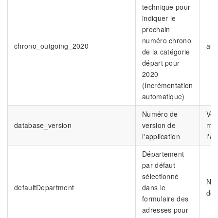
technique pour
indiquer le
prochain
numéro chrono
chrono_outgoing_2020
aut
de la catégorie
départ pour
2020
(Incrémentation
automatique)
Numéro de
Ver
database_version
version de
maj
l'application
l'ap
Département
par défaut
sélectionné
Nu
defaultDepartment
dans le
dép
formulaire des
adresses pour