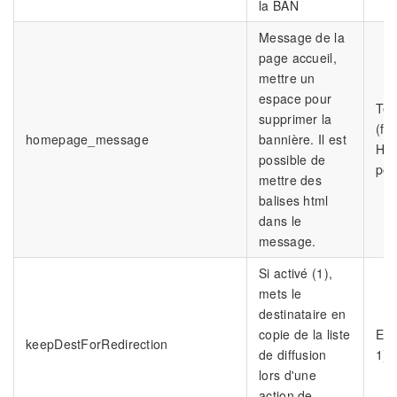
la BAN
Message de la
page accueil,
mettre un
espace pour
Tex
supprimer la
(fo
homepage_message
bannière. Il est
HT
possible de
pos
mettre des
balises html
dans le
message.
Si activé (1),
mets le
destinataire en
copie de la liste
Ent
keepDestForRedirection
de diffusion
1)
lors d'une
action de