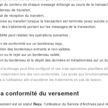
age du contenu de chaque message échangé au cours de la transacti
dereau de transfert,
sé de réception du transfert,
onse au transfert lorsque la transaction est terminée (avec succès ou
ue des traitements portant sur les messages de la transaction.
abilité peut réaliser les opérations suivantes :
ion de conformité sur un bordereau reçu,
ation des bordereaux entrants si non-valides,
ion ou le rejet sur un bordereau valide,
ment du bordereau et le dépôt des données et métadonnées sur un b
'archivage peut être configuré et ces trois opérations planifiées afi
s, notamment lors des non-conformités. Les accès aux fonctionnalités 
 à l'utilisateur afin d'accélérer les traitements en cas de besoin.
 la conformité du versement
sement est en statut
Reçu
, l'utilisateur du Service d'Archives peut