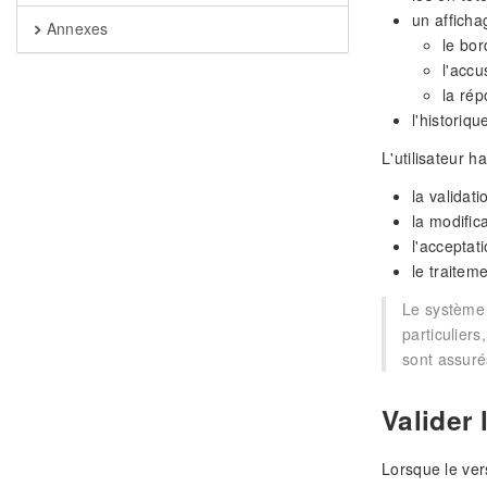
un affich
Annexes
le bor
l'accu
la rép
l'historiq
L'utilisateur h
la validat
la modific
l'acceptat
le traite
Le système d
particulier
sont assurés
Valider
Lorsque le ver