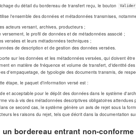
ffichage du détail du bordereau de transfert reçu, le bouton
Valider
utilise l'ensemble des données et métadonnées transmises, notamme
 des acteurs versant, archives, producteurs ;
e versement, le profil de données et de métadonnées associé ;
es versées et leurs métadonnées techniques ;
onnées de description et de gestion des données versées.
porte sur les données et les métadonnées versées, qui doivent être
ment en matière de fréquence et volume de transfert, d'identité de
ées d'empaquetage, de typologie des documents transmis, de respec
tte étape, le paquet d'information versé est :
ide et acceptable pour le dépôt des données dans le système d'arch
me vis-à-vis des métadonnées descriptives obligatoires attendues pa
 dans ce second cas, le système génère un avis de rejet sous la for
cteurs les raisons du rejet, tels que décrit dans la documentation s
r un bordereau entrant non-conforme