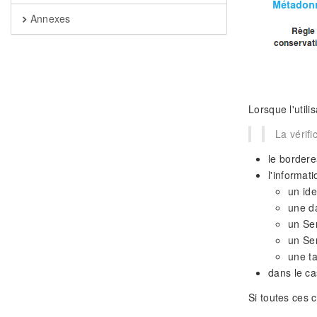
Annexes
Lorsque l'utili
La vérifi
le bordere
l'informat
un ide
une da
un Se
un Ser
une ta
dans le ca
Si toutes ces 