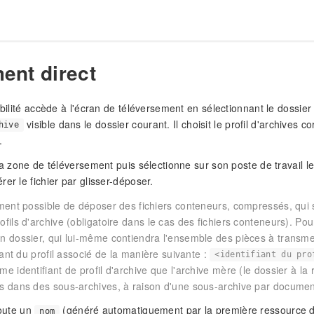
ent direct
habilité accède à l'écran de téléversement en sélectionnant le dossier
visible dans le dossier courant. Il choisit le profil d'archives 
hive
.
la zone de téléversement puis sélectionne sur son poste de travail le(
er le fichier par glisser-déposer.
ement possible de déposer des fichiers conteneurs, compressés, qui 
fils d'archive (obligatoire dans le cas des fichiers conteneurs). Pour
n dossier, qui lui-même contiendra l'ensemble des pièces à transm
fiant du profil associé de la manière suivante :
<identifiant du pro
e identifiant de profil d'archive que l'archive mère (le dossier à la 
s dans des sous-archives, à raison d'une sous-archive par documen
joute un
(généré automatiquement par la première ressource 
nom