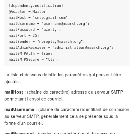
[dependency.notification]

@Adapter = Mailer

mailHost = 'smtp.gmail.com'

mailUsername = 'username@maarch.org';

mailPassword = 'azerty';

mailPort = 25;

mailSender = "noreplay@maarch.org";

mailAdminReceiver = "administrateur@maarch.org";

mailSMTPAuth = true;

La liste ci-dessous détaille les paramètres qui peuvent être
ajustés :
mailHost
: (chaîne de caractère) adresse du serveur SMTP
permettant l’envoi de courriel.
mailUsername
: (chaîne de caractère) identifiant de connexion
au serveur SMTP, généralement cela se présente sous la
forme d’un courriel.
mailPassword
: (chaîne de caractère) mot de passe de