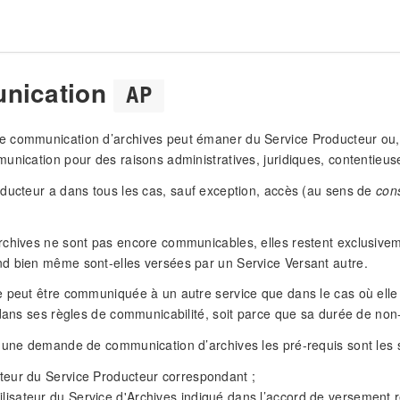
nication
AP
communication d’archives peut émaner du Service Producteur ou, pl
unication pour des raisons administratives, juridiques, contentieuses
ducteur a dans tous les cas, sauf exception, accès (au sens de
cons
chives ne sont pas encore communicables, elles restent exclusiveme
d bien même sont-elles versées par un Service Versant autre.
 peut être communiquée à un autre service que dans le cas où elle
 dans ses règles de communicabilité, soit parce que sa durée de no
 une demande de communication d’archives les pré-requis sont les s
sateur du Service Producteur correspondant ;
ilisateur du Service d'Archives indiqué dans l’accord de versement r