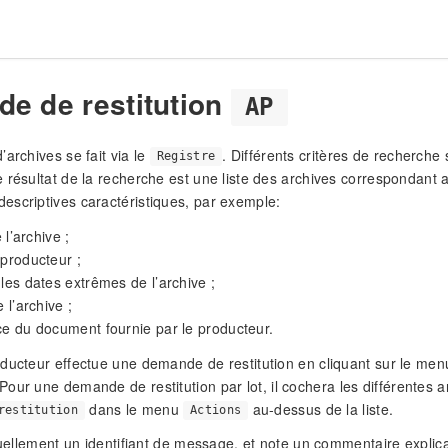
e de restitution
AP
’archives se fait via le
. Différents critères de recherche
Registre
 résultat de la recherche est une liste des archives correspondant a
scriptives caractéristiques, par exemple:
e l’archive ;
 producteur ;
 les dates extrêmes de l’archive ;
e l’archive ;
ce du document fournie par le producteur.
ducteur effectue une demande de restitution en cliquant sur le me
 Pour une demande de restitution par lot, il cochera les différentes a
dans le menu
au-dessus de la liste.
restitution
Actions
tuellement un identifiant de message, et note un commentaire explicat