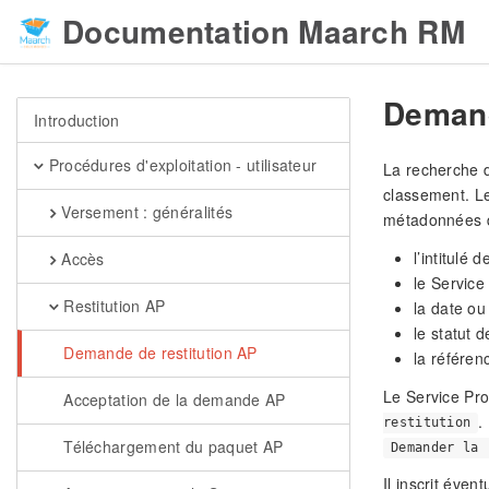
Documentation Maarch RM
Demand
Introduction
Procédures d'exploitation - utilisateur
La recherche d
classement. Le
Versement : généralités
métadonnées de
l’intitulé d
Accès
le Service
Restitution AP
la date ou
le statut d
Demande de restitution AP
la référen
Le Service Pro
Acceptation de la demande AP
.
restitution
Téléchargement du paquet AP
Demander la 
Il inscrit éven