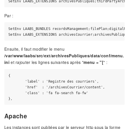
Par :
SetEnv LAABS_BUNDLES recordsManagement;filePlan;digitalRe
Ensuite, il faut modifier le menu
/var/www/laabs/src/ext/archivesPubliques/data/conf/menu.
ini
et rajouter les lignes suivantes après "
menu = "[
" :
{

        'label' : 'Registre des courriers',

        'href'  : '/archivesCourrier/content',

        'class' : 'fa fa-search fa-fw'

Apache
Les instances sont publiées par le serveur http sous la forme