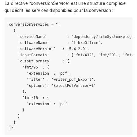
La directive "conversionService" est une structure complexe
qui décrit les services disponibles pour la conversion :
conversionServices = "[

  {

    'serviceName'         : 'dependency/fileSystem/plugins
    'softwareName'        : 'LibreOffice',

    'softwareVersion'   : '5.4.2.0',

    'inputFormats'        : ['fmt/412', 'fmt/291', 'fmt/29
    'outputFormats'     : {

      'fmt/95' : {

        'extension' : 'pdf',

        'filter' : 'writer_pdf_Export',

        'options': 'SelectPdfVersion=1'

      },

      'fmt/18' : {

        'extension' : 'pdf'

      }

    }

  }
