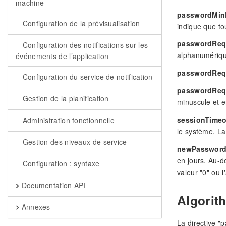
machine
passwordMin
Configuration de la prévisualisation
indique que to
passwordReq
Configuration des notifications sur les
alphanumérique
événements de l’application
passwordRequ
Configuration du service de notification
passwordReq
Gestion de la planification
minuscule et e
sessionTime
Administration fonctionnelle
le système. La 
Gestion des niveaux de service
newPasswordV
en jours. Au-d
Configuration : syntaxe
valeur "0" ou 
Documentation API
Algorit
Annexes
La directive "