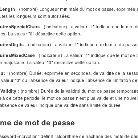
Length
: (nombre) Longueur minimale du mot de passe, exprimée en
utes les longueurs sont autorisées.
uiresSpecialChars
: (indicateur) La valeur "1" indique que le mot 
s. La valeur "0" désactive cette option.
iresDigits
: (indicateur) La valeur "1" indique que le mot de passe 
uiresMixedCase
: (indicateur) La valeur "1" indique que le mot de 
n majuscule. La valeur "0" désactive cette option.
out
: (nombre) Durée, exprimée en secondes, de validité de la sessio
valeur "0" ou l'absence de valeur indique l'absence de limitation de 
alidity
: (nombre) Durée de la validité du mot de passe temporaire
elà de cette période, le mot de passe n'est plus valide et une nou
l'absence de valeur indique une validité sans limite de durée.
hme de mot de passe
passwordEncryption" définit l'algorithme de hachage des mots de pass