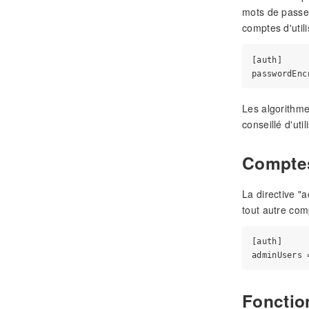
mots de passe 
comptes d'utili
[auth]

Les algorithme
conseillé d'ut
Comptes
La directive "
tout autre comp
[auth]

Fonctio