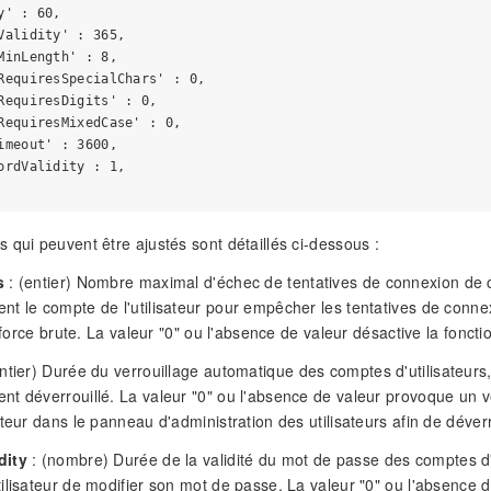
y' : 60,

Validity' : 365,

MinLength' : 8,

RequiresSpecialChars' : 0,

RequiresDigits' : 0,

RequiresMixedCase' : 0,

imeout' : 3600,

ordValidity : 1,

 qui peuvent être ajustés sont détaillés ci-dessous :
s
: (entier) Nombre maximal d'échec de tentatives de connexion de com
t le compte de l'utilisateur pour empêcher les tentatives de conne
a force brute. La valeur "0" ou l'absence de valeur désactive la fonct
ntier) Durée du verrouillage automatique des comptes d'utilisateur
t déverrouillé. La valeur "0" ou l'absence de valeur provoque un v
teur dans le panneau d'administration des utilisateurs afin de déverrou
dity
: (nombre) Durée de la validité du mot de passe des comptes d'ut
ilisateur de modifier son mot de passe. La valeur "0" ou l'absence de