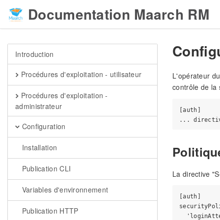
Documentation Maarch RM
Configu
Introduction
Procédures d'exploitation - utilisateur
L'opérateur du
contrôle de la
Procédures d'exploitation -
administrateur
[auth]

Configuration
Installation
Politiqu
Publication CLI
La directive "S
Variables d'environnement
[auth] 

securityPoli
Publication HTTP
  'loginAtt