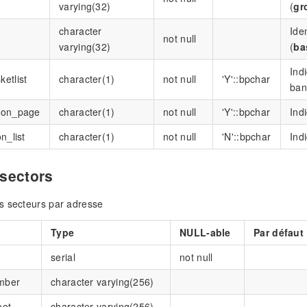
varying(32)
(
gr
character
Ide
not null
varying(32)
(
ba
Indi
etlist
character(1)
not null
'Y'::bpchar
ban
ion_page
character(1)
not null
'Y'::bpchar
Ind
n_list
character(1)
not null
'N'::bpchar
Ind
sectors
s secteurs par adresse
Type
NULL-able
Par défaut
serial
not null
mber
character varying(256)
eet
character varying(256)