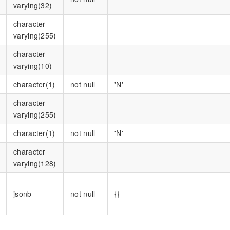
varying(32)
character
varying(255)
character
varying(10)
character(1)
not null
'N'
character
varying(255)
character(1)
not null
'N'
character
varying(128)
jsonb
not null
{}