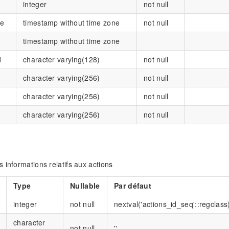
integer
not null
te
timestamp without time zone
not null
timestamp without time zone
d
character varying(128)
not null
character varying(256)
not null
character varying(256)
not null
character varying(256)
not null
 informations relatifs aux actions
Type
Nullable
Par défaut
integer
not null
nextval('actions_id_seq'::regclass
character
not null
''