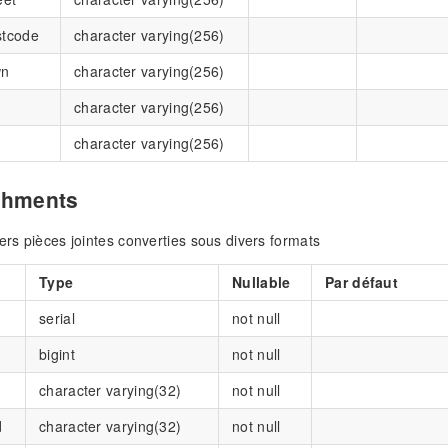
stcode
character varying(256)
wn
character varying(256)
character varying(256)
character varying(256)
chments
iers pièces jointes converties sous divers formats
Type
Nullable
Par défaut
serial
not null
bigint
not null
character varying(32)
not null
d
character varying(32)
not null