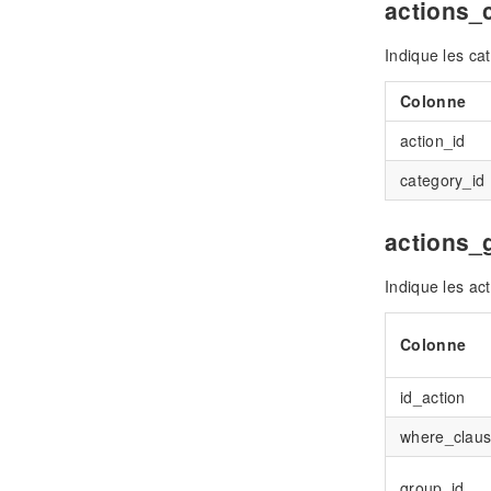
actions_
Indique les ca
Colonne
action_id
category_id
actions_
Indique les ac
Colonne
id_action
where_clau
group_id