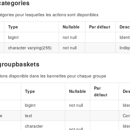
categories
tégories pour lesquelles les actions sont disponibles
Type
Nullable
Par défaut
Desc
bigint
not null
Identi
character varying(255)
not null
Indiq
groupbaskets
tions disponible dans les bannettes pour chaque groupe
Par
Type
Nullable
Des
défaut
bigint
not null
Iden
se
text
Con
character
Ide
not null