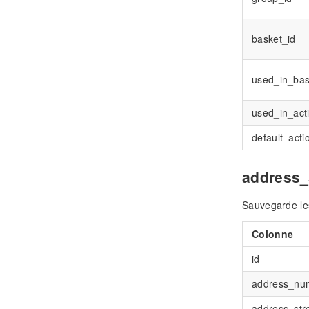
basket_id
used_in_bask
used_in_act
default_actio
address_
Sauvegarde le
Colonne
id
address_nu
address_str