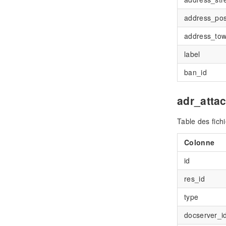
address_po
address_to
label
ban_id
adr_atta
Table des fich
Colonne
id
res_id
type
docserver_i