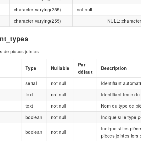
character varying(255)
not null
character varying(255)
NULL::character
nt_types
s de pièces jointes
Par
Type
Nullable
Description
défaut
serial
not null
Identifiant automat
text
not null
Identifiant texte du
text
not null
Nom du type de piè
boolean
not null
Indique si le type p
Indique si les pièc
boolean
not null
pièces jointes lors 