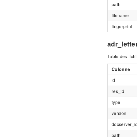
path
filename
fingerprint
adr_lette
Table des fich
Colonne
id
res_id
type
version
docserver_i
path