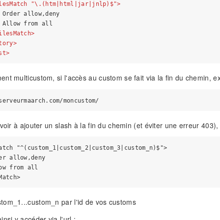
lesMatch
 "\
.
(
htm
|
html
|
jar
|
jnlp
)$">
 Order allow,deny

 Allow from all

ilesMatch
>
tory
>
st
>
nt multicustom, si l'accès au custom se fait via la fin du chemin, ex
voir à ajouter un slash à la fin du chemin (et éviter une erreur 403), 
atch "^(custom_1|custom_2|custom_3|custom_n)$">

er allow,deny

ow from all

tom_1...custom_n par l'id de vos customs
nsi y accéder via l'url :