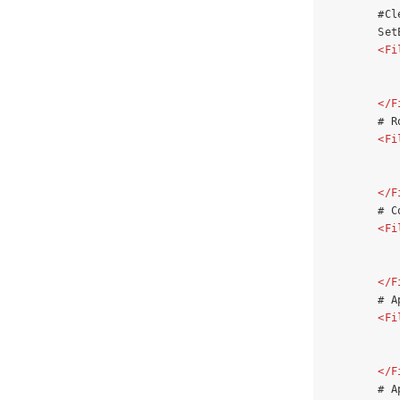
        #Cl
        Set
<
Fi
           
           
</
F
        # R
<
Fi
           
           
</
F
        # C
<
Fi
           
           
</
F
        # A
<
Fi
           
           
</
F
        # A