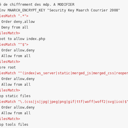
é de chiffrement des mdp. A MODIFIER

Env MAARCH_ENCRYPT_KEY "Security Key Maarch Courrier 2008"

lesMatch
 "
.
*">
 Order deny,allow

 Deny from all

ilesMatch
>
oot to allow index.php

lesMatch
 "^$">
 Order allow,deny

 Allow from all

ilesMatch
>
ore root

lesMatch
 "^(
index
|
ws_server
|
static
|
merged_js
|
merged_css
|
reope
 Order allow,deny

 Allow from all

ilesMatch
>
pp static files

lesMatch
 "\
.
(
css
|
js
|
jpg
|
jpeg
|
png
|
gif
|
ttf
|
woff
|
woff2
|
svg
|
ico
)$
 Order allow,deny

 Allow from all

ilesMatch
>
pp tools files
