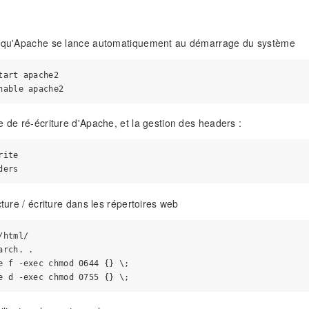
e qu'Apache se lance automatiquement au démarrage du système
tart apache2

e de ré-écriture d'Apache, et la gestion des headers :
ite

cture / écriture dans les répertoires web
html/

rch. .

e f -exec chmod 0644 {} \;
