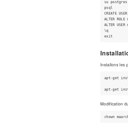
su postgres

psql

CREATE USER
ALTER ROLE 
ALTER USER 
\q

Installat
Installons les
apt-get ins
Modification d