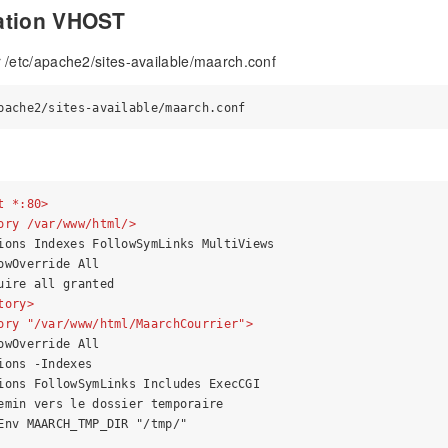
ation VHOST
er /etc/apache2/sites-available/maarch.conf
t
 *
:80
>
ory
 /
var
/
www
/
html
/>
ions Indexes FollowSymLinks MultiViews

owOverride All

uire all granted

tory
>
ory
 "/
var
/
www
/
html
/
MaarchCourrier
">
owOverride All

ions -Indexes

ions FollowSymLinks Includes ExecCGI

emin vers le dossier temporaire

Env MAARCH_TMP_DIR "/tmp/"
