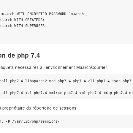
 maarch WITH ENCRYPTED PASSWORD 'maarch';

maarch WITH CREATEDB;

maarch WITH SUPERUSER;

ion de php 7.4
 paquets nécessaires à l'environnement MaarchCourrier
tall php7.4 libapache2-mod-php7.4 php7.4-cli php7.4-json php7.
u propriétaire du répertoire de sessions :