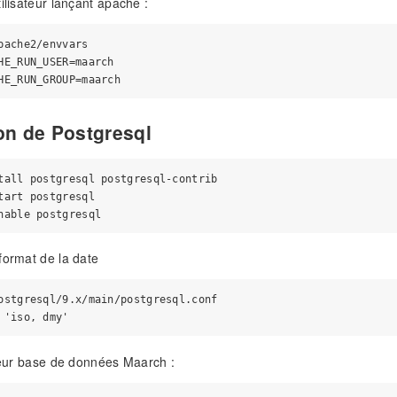
ilisateur lançant apache :
pache2/envvars

HE_RUN_USER=maarch

ion de Postgresql
tall postgresql postgresql-contrib

tart postgresql

format de la date
ostgresql/9.x/main/postgresql.conf

ateur base de données Maarch :