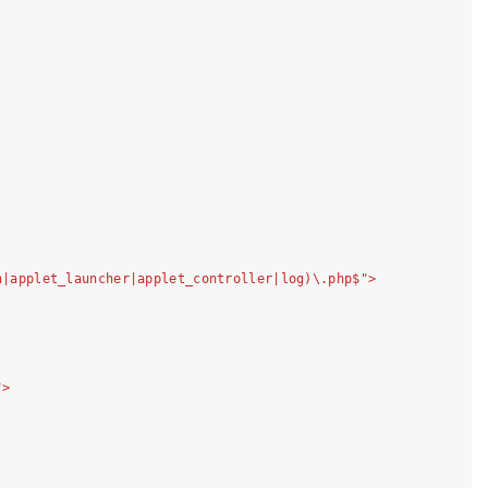
n
|
applet_launcher
|
applet_controller
|
log
)\
.php
$">
">