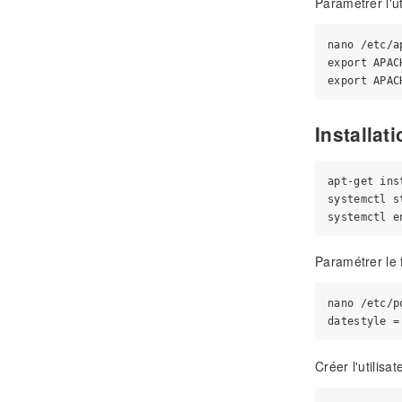
Paramétrer l'ut
nano /etc/a
export APAC
Installat
apt-get ins
systemctl s
Paramétrer le 
nano /etc/p
Créer l'utilis