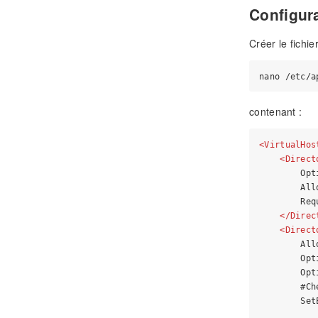
Configur
Créer le fichi
contenant :
<
VirtualHos
<
Direct
        Opt
        All
        Req
</
Direc
<
Direct
        All
        Opt
        Opt
        #Ch
        Set