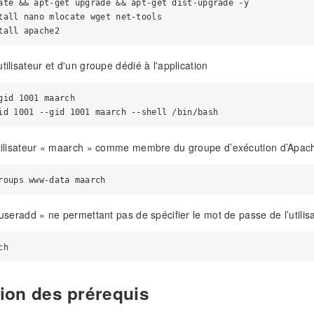
ate && apt-get upgrade && apt-get dist-upgrade -y

tall nano mlocate wget net-tools

tilisateur et d'un groupe dédié à l'application
gid 1001 maarch

’utilisateur « maarch » comme membre du groupe d’exécution d’Apac
 useradd » ne permettant pas de spécifier le mot de passe de l’utilisat
tion des prérequis