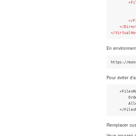
<
Fi
           
           
</
F
</
Direc
</
VirtualHo
En environneme
Pour éviter d'a
    <FilesM
        Ord
        All
Remplacer cus
Vous pourrez ai