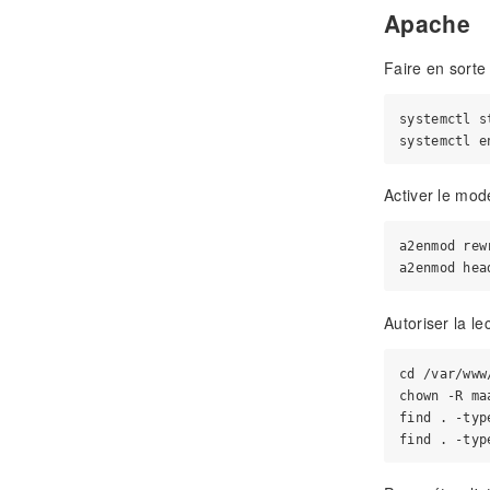
Apache
Faire en sort
systemctl s
Activer le mod
a2enmod rewr
Autoriser la le
cd /var/www/
chown -R maa
find . -typ