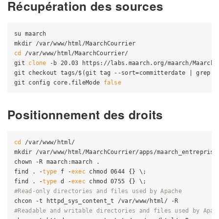
Récupération des sources
su maarch

cd
 /var/www/html/MaarchCourrier/

git 
clone
 -b 20.03 https://labs.maarch.org/maarch/MaarchCo
git checkout tags/$(git tag --sort=committerdate | grep -
git config core.fileMode 
false
Positionnement des droits
cd
 /var/www/html/

mkdir /var/www/html/MaarchCourrier/apps/maarch_entreprise/
chown -R maarch:maarch .

find . -
type
 f -
exec
 chmod 0644 {} \;

find . -
type
 d -
exec
#Read-only directories and files used by Apache
#Readable and writable directories and files used by Apac