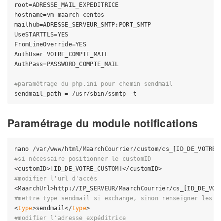
root=ADRESSE_MAIL_EXPEDITRICE

hostname=vm_maarch_centos

mailhub=ADRESSE_SERVEUR_SMTP:PORT_SMTP

UseSTARTTLS=YES

FromLineOverride=YES

AuthUser=VOTRE_COMPTE_MAIL

AuthPass=PASSWORD_COMPTE_MAIL

#paramétrage du php.ini pour chemin sendmail
Paramétrage du module notifications
#si nécessaire positionner le customID
#modifier l'url d'accès
#mettre type sendmail si exchange, sinon renseigner les i
<
type
>sendmail</
type
#modifier l'adresse expéditrice