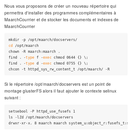
Nous vous proposons de créer un nouveau répertoire qui
permettra d'installer des programmes complémentaires à
MaarchCourrier et de stocker les documents et indexes de
MaarchCourrier
cd
 /opt/maarch

chown -R maarch:maarch .

find . -
type
 f -
exec
 chmod 0644 {} \;

find . -
type
 d -
exec
 chmod 0755 {} \;

Si le répertoire /opt/maarch/docservers est un point de
montage glusterFS alors il faut ajouter le contexte selinux
suivant :
setsebool -P httpd_use_fusefs 1

ls -lZd /opt/maarch/docservers
