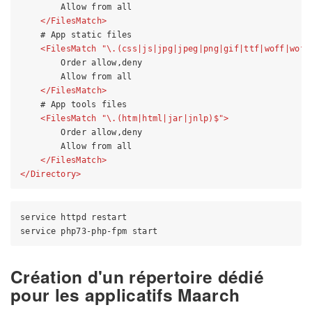
        Allow from all

</
FilesMatch
>
    # App static files

<
FilesMatch
 "\
.
(
css
|
js
|
jpg
|
jpeg
|
png
|
gif
|
ttf
|
woff
|
woff
        Order allow,deny

        Allow from all

</
FilesMatch
>
    # App tools files

<
FilesMatch
 "\
.
(
htm
|
html
|
jar
|
jnlp
)$">
        Order allow,deny

        Allow from all

</
FilesMatch
>
</
Directory
>
service httpd restart

Création d'un répertoire dédié
pour les applicatifs Maarch