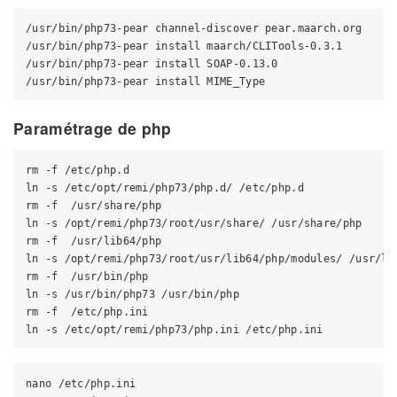
/usr/bin/php73-pear channel-discover pear.maarch.org

/usr/bin/php73-pear install maarch/CLITools-0.3.1

/usr/bin/php73-pear install SOAP-0.13.0

Paramétrage de php
rm -f /etc/php.d

ln -s /etc/opt/remi/php73/php.d/ /etc/php.d

rm -f  /usr/share/php

ln -s /opt/remi/php73/root/usr/share/ /usr/share/php

rm -f  /usr/lib64/php

ln -s /opt/remi/php73/root/usr/lib64/php/modules/ /usr/lib
rm -f  /usr/bin/php

ln -s /usr/bin/php73 /usr/bin/php

rm -f  /etc/php.ini

nano /etc/php.ini
