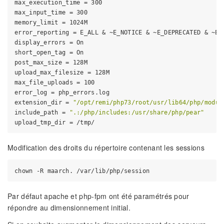
max_execution_time = 300

max_input_time = 300

memory_limit = 1024M

error_reporting = E_ALL & ~E_NOTICE & ~E_DEPRECATED & ~E_S
display_errors = On

short_open_tag = On

post_max_size = 128M

upload_max_filesize = 128M

max_file_uploads = 100

error_log = php_errors.log

extension_dir = 
"/opt/remi/php73/root/usr/lib64/php/modul
include_path = 
".:/php/includes:/usr/share/php/pear"
Modification des droits du répertoire contenant les sessions
Par défaut apache et php-fpm ont été paramétrés pour
répondre au dimensionnement initial.