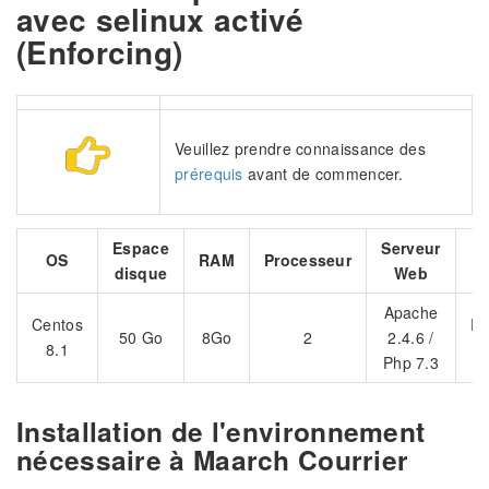
avec selinux activé
(Enforcing)
Veuillez prendre connaissance des
prérequis
avant de commencer.
Espace
Serveur
B
OS
RAM
Processeur
disque
Web
d
Apache
Centos
Po
50 Go
8Go
2
2.4.6 /
8.1
Php 7.3
Installation de l'environnement
nécessaire à Maarch Courrier