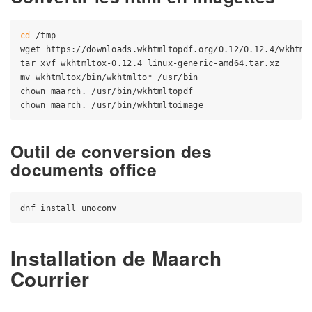
cd
 /tmp

wget https://downloads.wkhtmltopdf.org/0.12/0.12.4/wkhtmlt
tar xvf wkhtmltox-0.12.4_linux-generic-amd64.tar.xz

mv wkhtmltox/bin/wkhtmlto* /usr/bin

chown maarch. /usr/bin/wkhtmltopdf

Outil de conversion des
documents office
Installation de Maarch
Courrier