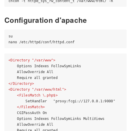
Configuration d'apache
su

<
Directory
 "/
var
/
www
">
    Options Indexes FollowSymLinks

    AllowOverride All

</
Directory
>
<
Directory
 "/
var
/
www
/
html
">
<
FilesMatch
 \
.php
$>
        SetHandler   "proxy:fcgi://127.0.0.1:9000"

</
FilesMatch
>
    CGIPassAuth On

    Options Indexes FollowSymLinks MultiViews

    AllowOverride All
