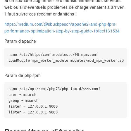
Si on souhaite augmenter le dimensionnement des serveurs
web ou si d'éventuels problèmes de charge venaient à arriver,
il faut suivre ces recommendantions :
https://medium.com/@sbuckpesch/apache2-and-php-fpm-
performance-optimization-step-by-step-guide-1bfecf161534
Param d'apache
nano /etc/httpd/conf.modules.d/00-mpm.conf

Param de php-fpm
nano /etc/opt/remi/php73/php-fpm.d/www.conf

user = maarch

group = maarch

listen = 127.0.0.1:9000
