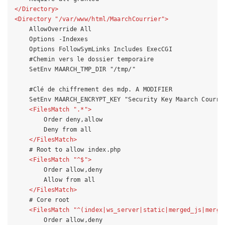
</
Directory
>
<
Directory
 "/
var
/
www
/
html
/
MaarchCourrier
">
    AllowOverride All

    Options -Indexes 

    Options FollowSymLinks Includes ExecCGI

    #Chemin vers le dossier temporaire

    SetEnv MAARCH_TMP_DIR "/tmp/"

    #Clé de chiffrement des mdp. A MODIFIER

    SetEnv MAARCH_ENCRYPT_KEY "Security Key Maarch Courrie
<
FilesMatch
 "
.
*">
        Order deny,allow

        Deny from all

</
FilesMatch
>
    # Root to allow index.php

<
FilesMatch
 "^$">
        Order allow,deny

        Allow from all

</
FilesMatch
>
    # Core root

<
FilesMatch
 "^(
index
|
ws_server
|
static
|
merged_js
|
merge
        Order allow,deny
