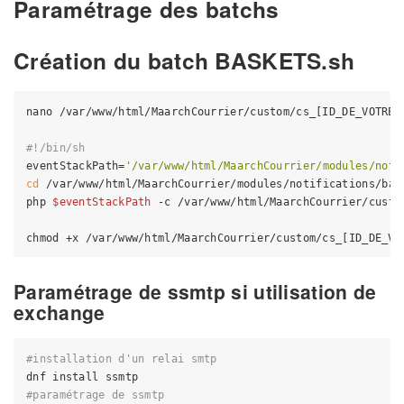
Paramétrage des batchs
Création du batch BASKETS.sh
nano /var/www/html/MaarchCourrier/custom/cs_[ID_DE_VOTRE_
#!/bin/sh
eventStackPath=
'/var/www/html/MaarchCourrier/modules/noti
cd
 /var/www/html/MaarchCourrier/modules/notifications/batc
php 
$eventStackPath
 -c /var/www/html/MaarchCourrier/custo
Paramétrage de ssmtp si utilisation de
exchange
#installation d'un relai smtp
#paramétrage de ssmtp