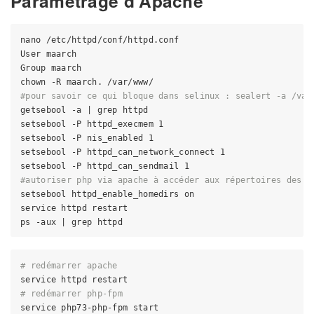
Paramétrage d'Apache
nano /etc/httpd/conf/httpd.conf

User maarch

Group maarch

#pour savoir ce qui bloque dans selinux : sealert -a /var
getsebool -a | grep httpd

setsebool -P httpd_execmem 1

setsebool -P nis_enabled 1

setsebool -P httpd_can_network_connect 1

#autoriser php via apache à accéder aux répertoires des d
setsebool httpd_enable_homedirs on

service httpd restart

# redémarrer apache
# redémarrer php-fpm