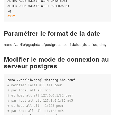
ALTER ROLE maarch WITH CREATEDB;

ALTER USER maarch WITH SUPERUSER;

exit
Paramétrer le format de la date
nano /var/lib/pgsql/data/postgresql.conf datestyle = 'iso, dmy'
Modifier le mode de connexion au
serveur postgres
# modifier local all all peer
# par local all all md5
# et host all all 127.0.0.1/32 peer
# par host all all 127.0.0.1/32 md5
# et host all all ::1/128 peer
# par host all all ::1/128 md5