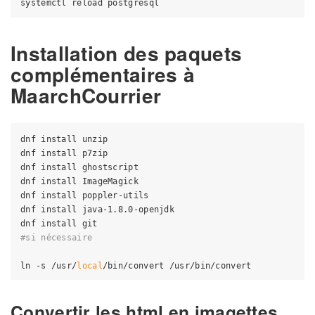
Installation des paquets
complémentaires à
MaarchCourrier
dnf install unzip 

dnf install p7zip 

dnf install ghostscript 

dnf install ImageMagick

dnf install poppler-utils

dnf install java-1.8.0-openjdk

#si nécessaire 
ln -s /usr/
local
Convertir les html en imagettes