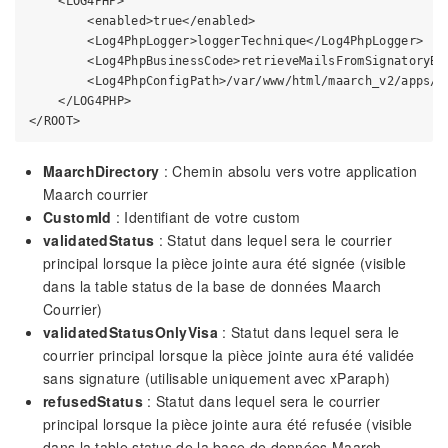
    <LOG4PHP>

        <enabled>true</enabled>

        <Log4PhpLogger>loggerTechnique</Log4PhpLogger>

        <Log4PhpBusinessCode>retrieveMailsFromSignatoryBoo
        <Log4PhpConfigPath>/var/www/html/maarch_v2/apps/m
    </LOG4PHP>

MaarchDirectory
: Chemin absolu vers votre application
Maarch courrier
CustomId
: Identifiant de votre custom
validatedStatus
: Statut dans lequel sera le courrier
principal lorsque la pièce jointe aura été signée (visible
dans la table status de la base de données Maarch
Courrier)
validatedStatusOnlyVisa
: Statut dans lequel sera le
courrier principal lorsque la pièce jointe aura été validée
sans signature (utilisable uniquement avec xParaph)
refusedStatus
: Statut dans lequel sera le courrier
principal lorsque la pièce jointe aura été refusée (visible
dans la table status de la base de données Maarch