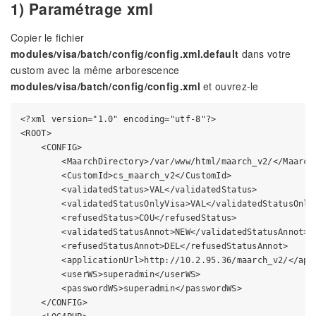
1) Paramétrage xml
Copier le fichier
modules/visa/batch/config/config.xml.default
dans votre
custom avec la même arborescence
modules/visa/batch/config/config.xml
et ouvrez-le
<?xml version="1.0" encoding="utf-8"?>

<ROOT>

    <CONFIG>

        <MaarchDirectory>/var/www/html/maarch_v2/</MaarchD
        <CustomId>cs_maarch_v2</CustomId>

        <validatedStatus>VAL</validatedStatus>

        <validatedStatusOnlyVisa>VAL</validatedStatusOnlyV
        <refusedStatus>COU</refusedStatus>

        <validatedStatusAnnot>NEW</validatedStatusAnnot>

        <refusedStatusAnnot>DEL</refusedStatusAnnot>

        <applicationUrl>http://10.2.95.36/maarch_v2/</appl
        <userWS>superadmin</userWS>

        <passwordWS>superadmin</passwordWS>

    </CONFIG>
