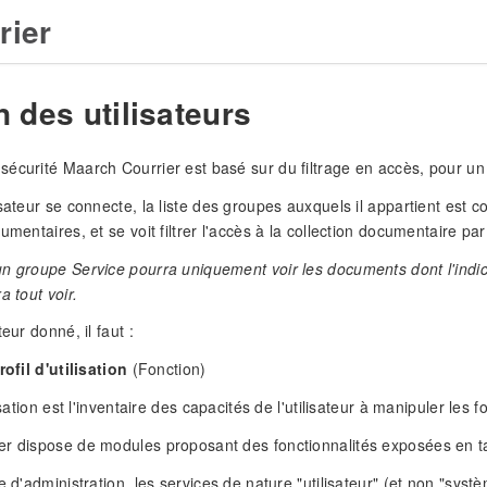
rier
 des utilisateurs
écurité Maarch Courrier est basé sur du filtrage en accès, pour u
isateur se connecte, la liste des groupes auxquels il appartient est
umentaires, et se voit filtrer l'accès à la collection documentaire pa
n groupe Service pourra uniquement voir les documents dont l'indicat
a tout voir.
teur donné, il faut :
rofil d'utilisation
(Fonction)
lisation est l'inventaire des capacités de l'utilisateur à manipuler le
r dispose de modules proposant des fonctionnalités exposées en ta
e d'administration, les services de nature "utilisateur" (et non "syst