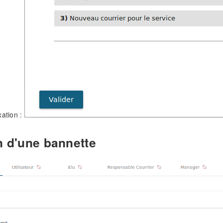
xation :
n d'une bannette