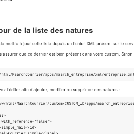
e
our de la liste des natures
 de mettre à jour cette liste depuis un fichier XML présent sur le se
 s'assurer que ce dernier est bien présent dans votre custom. Sinon i
ez l'éditer afin d'ajouter, modifier ou supprimer des natures :
ww/html/MaarchCourrier/custom/CUSTOM_ID/apps/maarch_entreprise
s>

 with_reference="false">

>simple_mail</id>

bel>Courrier simple</label>
