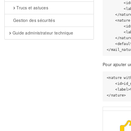
        <id
Trucs et astuces
        <la
    </nature
Gestion des sécurités
    <nature
        <id
Guide administrateur technique
        <la
    </nature
    <defaul
Pour ajouter un
<nature wit
    <id>id_
    <label>