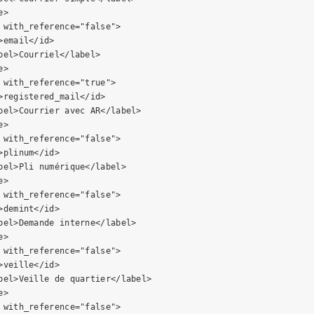
>

 with_reference="false">

>email</id>

bel>Courriel</label>

>

 with_reference="true">

>registered_mail</id>

bel>Courrier avec AR</label>

>

 with_reference="false">

>plinum</id>

bel>Pli numérique</label>

>

 with_reference="false">

>demint</id>

bel>Demande interne</label>

>

 with_reference="false">

>veille</id>

bel>Veille de quartier</label>

>

 with_reference="false">
