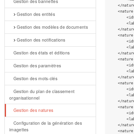
Gestion des bannettes
    </nature
    <nature
Gestion des entités
        <id
        <la
Gestion des modèles de documents
    </nature
    <nature
Gestion des notifications
        <id
        <la
Gestion des états et éditions
    </nature
    <nature
Gestion des paramètres
        <id
        <la
    </nature
Gestion des mots-clés
    <nature
        <id
Gestion du plan de classement
        <la
organisationnel
    </nature
    <nature
Gestion des natures
        <id
        <la
Configuration de la génération des
    </nature
imagettes
    <nature