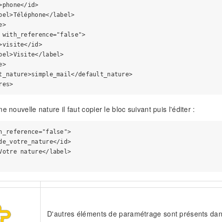
>phone</id>

bel>Téléphone</label>

>

 with_reference="false">

>visite</id>

bel>Visite</label>

>

t_nature>simple_mail</default_nature>

e nouvelle nature il faut copier le bloc suivant puis l'éditer :
h_reference="false">

de_votre_nature</id>

Votre nature</label>

D'autres éléments de paramétrage sont présents dans c