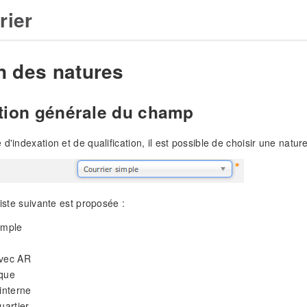
rier
n des natures
tion générale du champ
d'indexation et de qualification, il est possible de choisir une natur
liste suivante est proposée :
imple
avec AR
ique
nterne
uartier