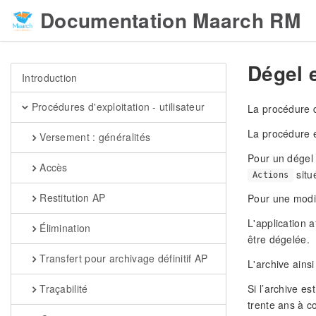
Documentation Maarch RM
Dégel e
Introduction
Procédures d'exploitation - utilisateur
La procédure de
La procédure e
Versement : généralités
Pour un dégel 
Accès
situé
Actions
Restitution AP
Pour une modif
L'application 
Élimination
être dégelée.
Transfert pour archivage définitif AP
L'archive ains
Traçabilité
Si l’archive e
trente ans à c