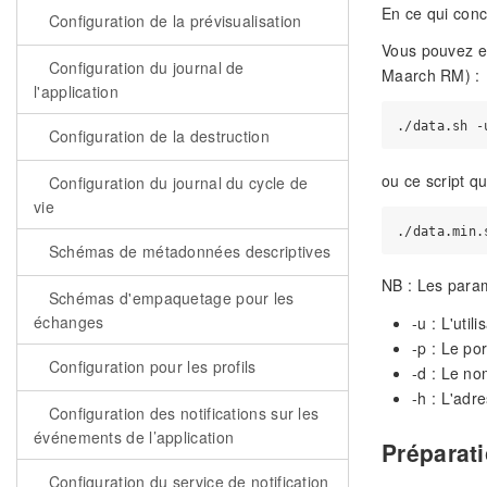
En ce qui conc
Configuration de la prévisualisation
Vous pouvez ex
Configuration du journal de
Maarch RM) :
l'application
Configuration de la destruction
ou ce script q
Configuration du journal du cycle de
vie
Schémas de métadonnées descriptives
NB : Les param
Schémas d'empaquetage pour les
échanges
-u : L'uti
-p : Le po
Configuration pour les profils
-d : Le n
-h : L'adr
Configuration des notifications sur les
événements de l’application
Préparati
Configuration du service de notification