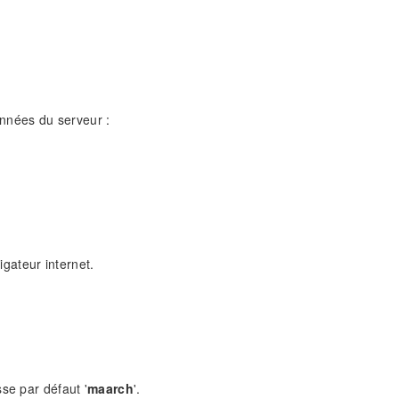
onnées du serveur :
igateur internet.
se par défaut '
maarch
'.