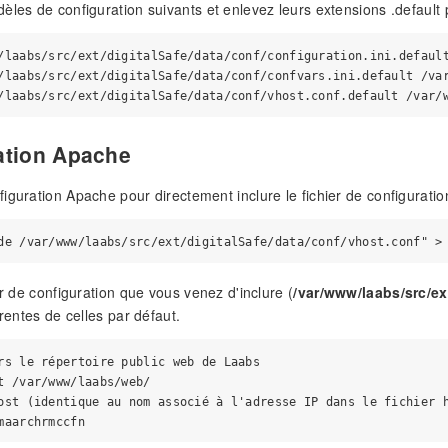
èles de configuration suivants et enlevez leurs extensions .default 
/laabs/src/ext/digitalSafe/data/conf/configuration.ini.default
/laabs/src/ext/digitalSafe/data/conf/confvars.ini.default /var
ation Apache
guration Apache pour directement inclure le fichier de configuration d
er de configuration que vous venez d'inclure (
/var/www/laabs/src/ex
érentes de celles par défaut.
rs le répertoire public web de Laabs

t /var/www/laabs/web/

ost (identique au nom associé à l'adresse IP dans le fichier h