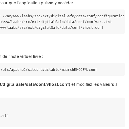
pour que l'application puisse y accéder.
 /var/www/laabs/src/ext/digitalSafe/data/conf/configuration.in
/www/laabs/src/ext/digitalSafe/data/conf/confvars.ini

e l'hôte virtuel livré :
t/digitalSafe/data/conf/vhost.conf
) et modifiez les valeurs si
ost)
