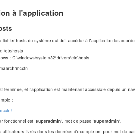
on à l'application
osts
e fichier hosts du système qui doit accéder à l'application les coord
: /etc/hosts
ows : C:\windows\system32\drivers\etc\hosts
 maarchrmccfn
est terminée, et l'application est maintenant accessible depuis un nav
emple :
mccfn/
r fonctionnel est '
superadmin
', mot de passe '
superadmin
'.
s utilisateurs livrés dans les données d'exemple ont pour mot de pas