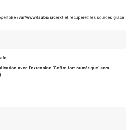
répertoire
/var/www/laabs/src/ext
et récupérez les sources grâce
Safe
.
lication avec l'extension 'Coffre fort numérique' sera
)