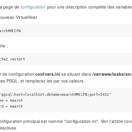
 la page de
configuration
pour une description complète des variables
nouveau VirtualHost
he :
er de configuration
confvars.ini
se situant dans
/var/www/laabs/src
es PSQL, et remplacez les par vos valeurs.
"pgsql:host=localhost;dbname=maarchRMCCFN;port=5432" 

me = maarch 

onfiguration principal est nommé "configuration.ini". Voir l'article co
irectives.