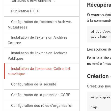
Variables d'environnement
Récupéra
Publication HTTP
Si vous souhai
à la commande
Configuration de l'extension Archives
Mutualisées
cd /var/www
Installation de l'extension Archives
Courrier
Les sources de
Installation de l'extension Archives
Pour la suite
Publiques
nommée "maar
Installation de l'extension Coffre fort
numérique
Création
Configuration de la sécurité
Créez une nouv
Configuration de la protection CSRF
su postgres

Configuration des rôles d'organisation
psql
