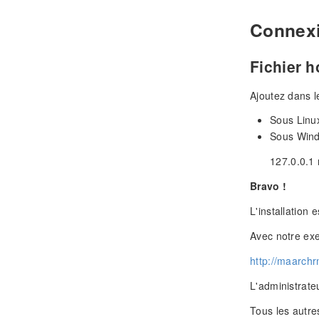
Connexi
Fichier h
Ajoutez dans l
Sous Linux
Sous Wind
127.0.0.1
Bravo !
L'installation 
Avec notre ex
http://maarchr
L'administrateu
Tous les autre