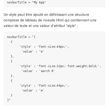
Un style peut être ajouté en définissant une structure
complexe de tableau de noeuds Html qui contiennent une
valeur de texte et une valeur d'attribut "style" :
navbarTitle = "[

  {

       'style' : 'font-size:44px;',

        'value' : 'm'

  },

  {

       'style' : 'font-size:32px; font-weight:bold;',

        'value' : 'aarch R'

  },

  {

       'style' : 'font-size:44px;',

        'value' : 'm'

  }
