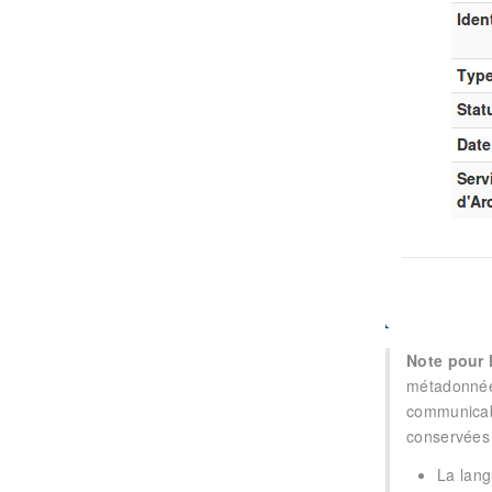
Note pour 
métadonnées
communicabi
conservées
La lang