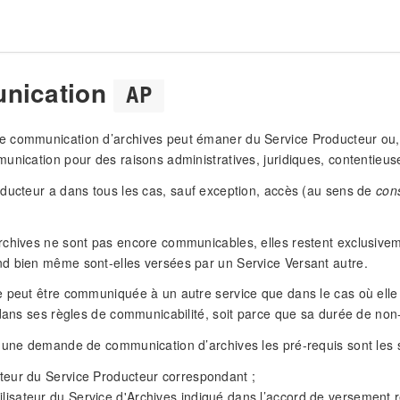
nication
AP
communication d’archives peut émaner du Service Producteur ou, pl
unication pour des raisons administratives, juridiques, contentieuses
ducteur a dans tous les cas, sauf exception, accès (au sens de
cons
chives ne sont pas encore communicables, elles restent exclusiveme
d bien même sont-elles versées par un Service Versant autre.
 peut être communiquée à un autre service que dans le cas où elle
 dans ses règles de communicabilité, soit parce que sa durée de no
 une demande de communication d’archives les pré-requis sont les s
sateur du Service Producteur correspondant ;
ilisateur du Service d'Archives indiqué dans l’accord de versement r