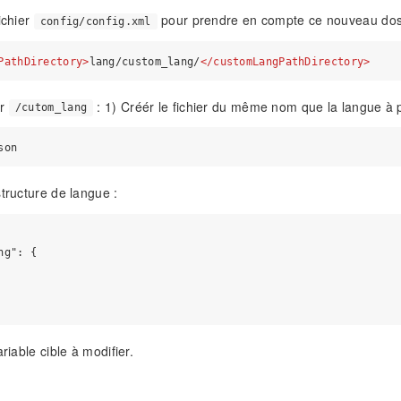
ichier
pour prendre en compte ce nouveau doss
config/config.xml
PathDirectory
>
lang/custom_lang/
</
customLangPathDirectory
>
er
: 1) Créér le fichier du même nom que la langue à p
/cutom_lang
structure de langue :
g": {

ariable cible à modifier.