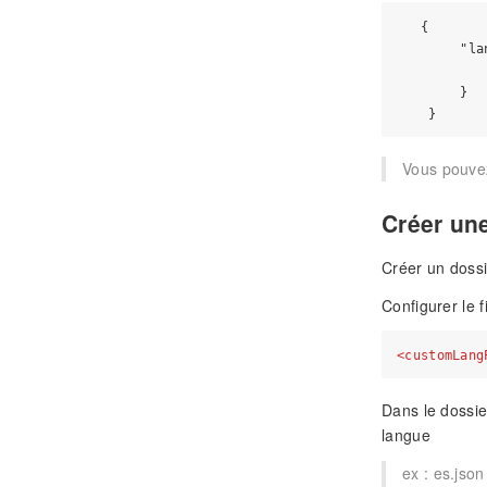
   {

        "lan
           
        }

Vous pouvez
Créer une
Créer un doss
Configurer le f
<
customLang
Dans le dossi
langue
ex : es.json