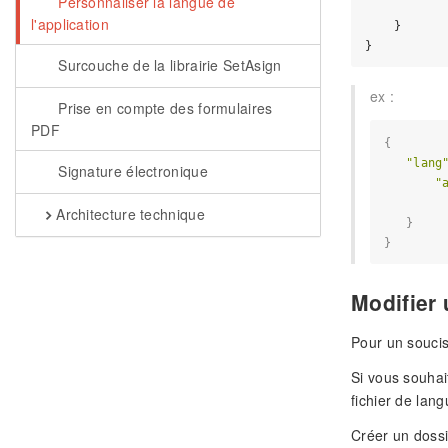
Personnaliser la langue de
           
l'application
    }

Surcouche de la librairie SetAsign
ex :
Prise en compte des formulaires
PDF
{

"lang
Signature électronique
"
         
Architecture technique
   }

Modifier 
Pour un soucis
Si vous souhai
fichier de lang
Créer un dossi