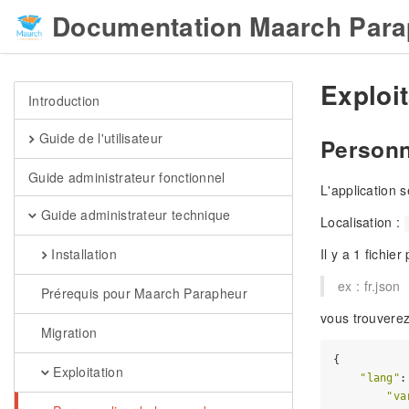
Documentation Maarch Para
Exploit
Introduction
Guide de l'utilisateur
Personna
Guide administrateur fonctionnel
L'application 
Guide administrateur technique
Localisation :
Il y a 1 fichi
Installation
ex : fr.json
Prérequis pour Maarch Parapheur
vous trouverez
Migration
{

Exploitation
"lang"
:
"va