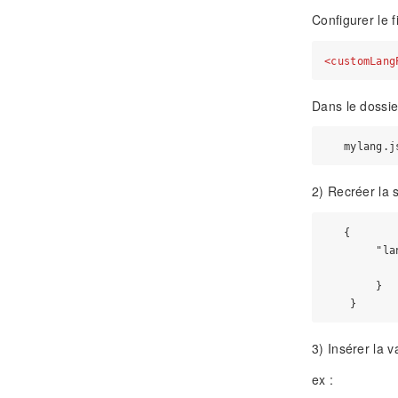
Configurer le f
<
customLang
Dans le dossi
2) Recréer la 
   {

        "lan
        }

3) Insérer la v
ex :