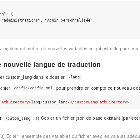
g": {

 "administrations": "Admin personnalisée",

 également mettre de nouvelles variables ce qui est utile pour crée
 nouvelle langue de traduction
ier custom_lang dans le dossier
/lang
ichier
pour prendre en compte ce nouveau doss
config/config.xml
PathDirectory
>
lang/custom_lang/
</
customLangPathDirectory
>
er
: 1) Copier un fichier json de base existant (par ex
/cutom_lang
 3) Editer l'ensemble des variables du fichier avec les valeurs adéqu