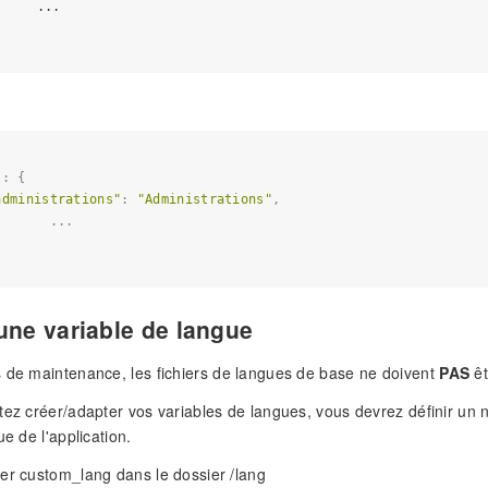
     ...

"
: {

administrations"
: 
"Administrations"
,

      ...

une variable de langue
 de maintenance, les fichiers de langues de base ne doivent
PAS
êt
tez créer/adapter vos variables de langues, vous devrez définir un 
ue de l'application.
er custom_lang dans le dossier /lang