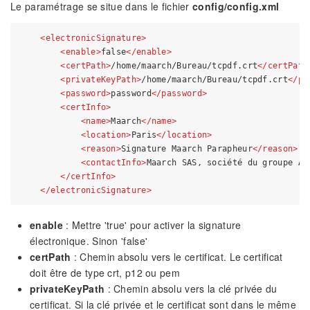
Le paramétrage se situe dans le fichier
config/config.xml
<
electronicSignature
>
<
enable
>
false
</
enable
>
<
certPath
>
/home/maarch/Bureau/tcpdf.crt
</
certPath
<
privateKeyPath
>
/home/maarch/Bureau/tcpdf.crt
</
pr
<
password
>
password
</
password
>
<
certInfo
>
<
name
>
Maarch
</
name
>
<
location
>
Paris
</
location
>
<
reason
>
Signature Maarch Parapheur
</
reason
>
<
contactInfo
>
Maarch SAS, société du groupe Ar
</
certInfo
>
</
electronicSignature
>
enable
: Mettre 'true' pour activer la signature
électronique. Sinon 'false'
certPath
: Chemin absolu vers le certificat. Le certificat
doit être de type crt, p12 ou pem
privateKeyPath
: Chemin absolu vers la clé privée du
certificat. Si la clé privée et le certificat sont dans le même