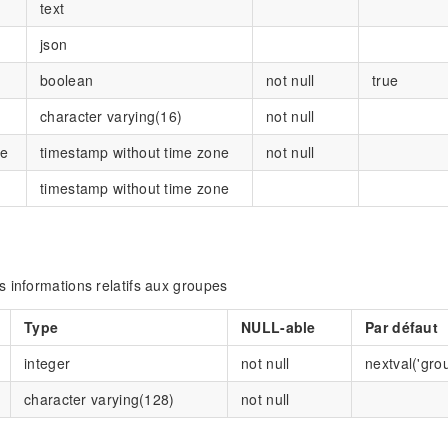
text
json
boolean
not null
true
character varying(16)
not null
te
timestamp without time zone
not null
timestamp without time zone
 informations relatifs aux groupes
Type
NULL-able
Par défaut
integer
not null
nextval('gro
character varying(128)
not null