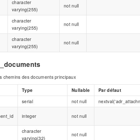
character
not null
varying(255)
character
not null
varying(255)
character
not null
varying(255)
n_documents
s chemins des documents principaux
Type
Nullable
Par défaut
serial
not null
nextval('adr_attach
ent_id
integer
not null
character
not null
varying(32)