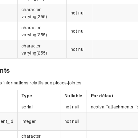
character
not null
varying(255)
character
not null
varying(255)
character
not null
varying(255)
nts
 informations relatifs aux pièces-jointes
Type
Nullable
Par défaut
serial
not null
nextval('attachments_i
ent_id
integer
not null
character