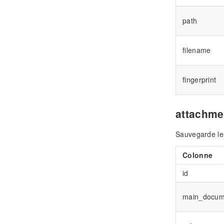
path
filename
fingerprint
attachme
Sauvegarde les
Colonne
id
main_docum