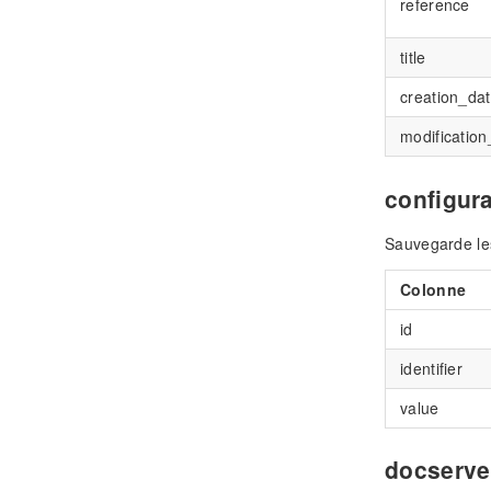
reference
title
creation_da
modification
configur
Sauvegarde les
Colonne
id
identifier
value
docserve