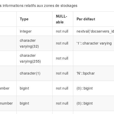
 informations relatifs aux zones de stockages
NULL-
Type
Par défaut
able
integer
not null
nextval('docservers_id
character
not null
'1'::character varying
varying(32)
character
not null
varying(255)
character(1)
not null
'N'::bpchar
number
bigint
not null
(0)::bigint
_number
bigint
not null
(0)::bigint