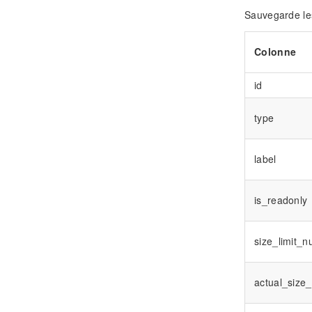
Sauvegarde les
Colonne
id
type
label
is_readonly
size_limit_
actual_size