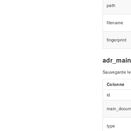
path
filename
fingerprint
adr_mai
Sauvegarde le
Colonne
id
main_docum
type