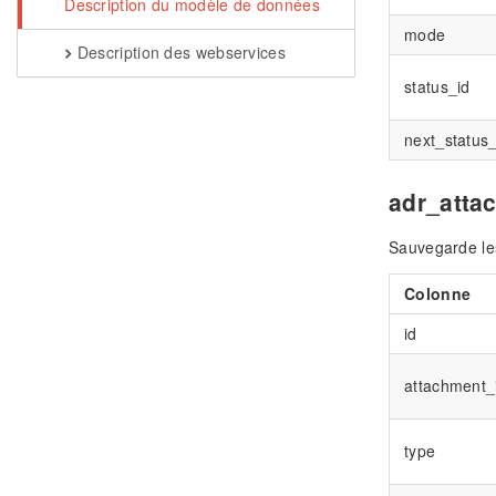
Description du modèle de données
mode
Description des webservices
status_id
next_status_
adr_atta
Sauvegarde le
Colonne
id
attachment_
type