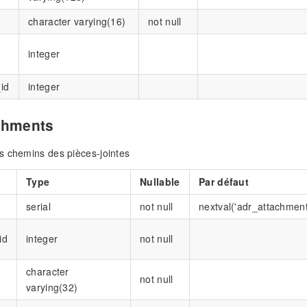
character varying(16)
not null
integer
id
integer
chments
s chemins des pièces-jointes
Type
Nullable
Par défaut
serial
not null
nextval('adr_attachment
id
integer
not null
character
not null
varying(32)