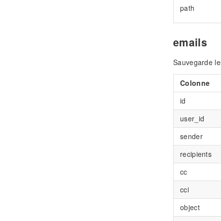
path
emails
Sauvegarde le
Colonne
id
user_id
sender
recipients
cc
cci
object