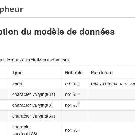
pheur
ption du modèle de données
 informations relatives aux actions
Type
Nullable
Par défaut
serial
not null
nextval('actions_id_se
character varying(64)
not null
character varying(8)
not null
character varying(64)
character
not null
varying(128)