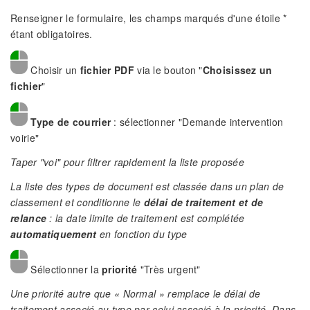
Renseigner le formulaire, les champs marqués d'une étoile *
étant obligatoires.
Choisir un
fichier PDF
via le bouton "
Choisissez un
fichier
"
Type de courrier
: sélectionner "Demande intervention
voirie"
Taper "voi" pour filtrer rapidement la liste proposée
La liste des types de document est classée dans un plan de
classement et conditionne le
délai de traitement et de
relance
: la date limite de traitement est complétée
automatiquement
en fonction du type
Sélectionner la
priorité
"Très urgent"
Une priorité autre que « Normal » remplace le délai de
traitement associé au type par celui associé à la priorité. Dans