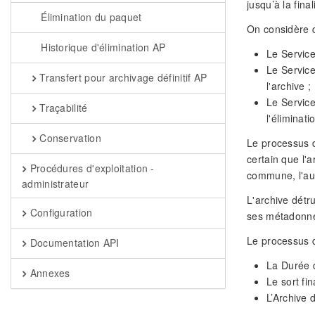
jusqu’à la fina
Élimination du paquet
On considère d
Historique d'élimination AP
Le Service
Le Service
Transfert pour archivage définitif AP
l'archive ;
Le Service
Traçabilité
l'éliminati
Conservation
Le processus d
certain que l'
Procédures d'exploitation -
commune, l'aut
administrateur
L'archive détr
Configuration
ses métadonnée
Le processus d
Documentation API
La Durée d
Annexes
Le sort fin
L’Archive 