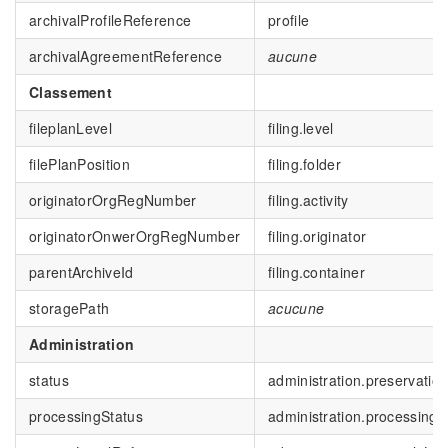
archivalProfileReference
profile
archivalAgreementReference
aucune
Classement
fileplanLevel
filing.level
filePlanPosition
filing.folder
originatorOrgRegNumber
filing.activity
originatorOnwerOrgRegNumber
filing.originator
parentArchiveId
filing.container
storagePath
acucune
Administration
status
administration.preservatio
processingStatus
administration.processingS