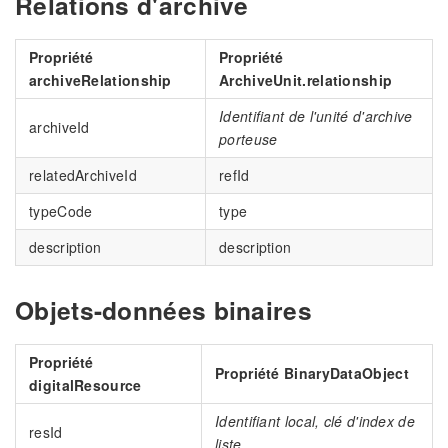
Relations d'archive
Propriété
Propriété
archiveRelationship
ArchiveUnit.relationship
Identifiant de l'unité d'archive
archiveId
porteuse
relatedArchiveId
refId
typeCode
type
description
description
Objets-données binaires
Propriété
Propriété BinaryDataObject
digitalResource
Identifiant local, clé d'index de
resId
liste