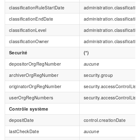
classificationRuleStartDate
administration.classificati
classificationEndDate
administration.classificat
classificationLevel
administration.classificatio
classificationOwner
administration.classificati
Securité
(*)
depositorOrgRegNumber
aucune
archiverOrgRegNumber
security.group
originatorOrgRegNumber
security.accessControlList[
userOrgRegNumbers
security.accessControlList[
Contrôle système
depositDate
control.creationDate
lastCheckDate
aucune