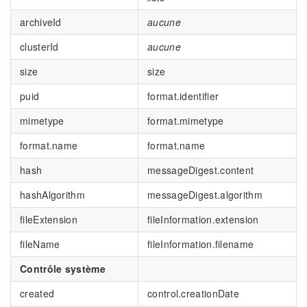
archiveId
aucune
clusterId
aucune
size
size
puid
format.identifier
mimetype
format.mimetype
format.name
format.name
hash
messageDigest.content
hashAlgorithm
messageDigest.algorithm
fileExtension
fileInformation.extension
fileName
fileInformation.filename
Contrôle système
created
control.creationDate