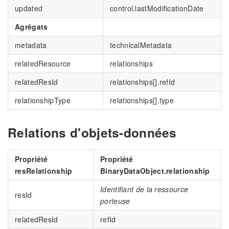
updated
control.lastModificationDate
Agrégats
metadata
technicalMetadata
relatedResource
relationships
relatedResId
relationships[].refId
relationshipType
relationships[].type
Relations d'objets-données
Propriété
Propriété
resRelationship
BinaryDataObject.relationship
Identifiant de la ressource
resId
porteuse
relatedResId
refId