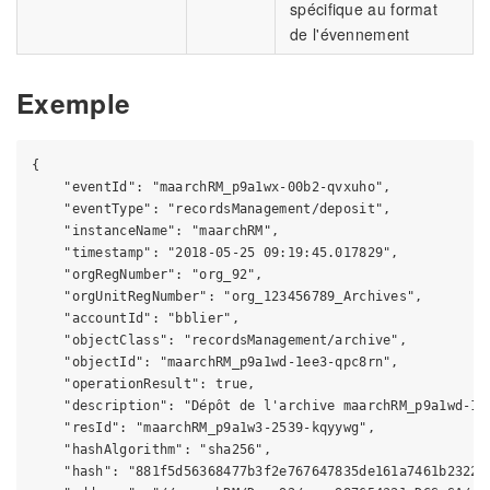
spécifique au format
de l'évennement
Exemple
{

    "eventId": "maarchRM_p9a1wx-00b2-qvxuho",

    "eventType": "recordsManagement/deposit",

    "instanceName": "maarchRM",

    "timestamp": "2018-05-25 09:19:45.017829",

    "orgRegNumber": "org_92",

    "orgUnitRegNumber": "org_123456789_Archives",

    "accountId": "bblier",

    "objectClass": "recordsManagement/archive",

    "objectId": "maarchRM_p9a1wd-1ee3-qpc8rn",

    "operationResult": true,

    "description": "Dépôt de l'archive maarchRM_p9a1wd-1ee
    "resId": "maarchRM_p9a1w3-2539-kqyywg",

    "hashAlgorithm": "sha256",

    "hash": "881f5d56368477b3f2e767647835de161a7461b232259